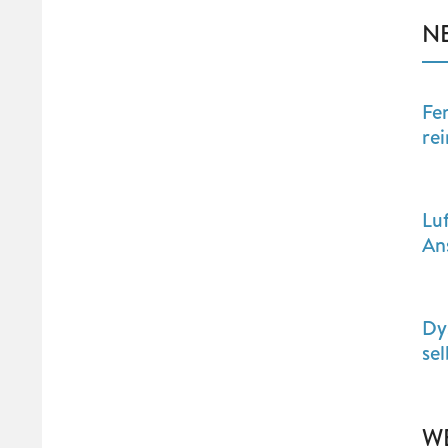
N
Fe
re
Luf
An
Dy
se
W