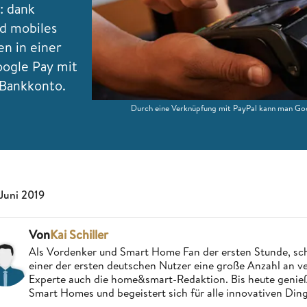
: dank
d mobiles
en in einer
oogle Pay mit
 Bankkonto.
Durch eine Verknüpfung mit PayPal kann man Goo
 Juni 2019
Von
Kai Schiller
Als Vordenker und Smart Home Fan der ersten Stunde, schri
einer der ersten deutschen Nutzer eine große Anzahl an ver
Experte auch die home&smart-Redaktion. Bis heute genießt
Smart Homes und begeistert sich für alle innovativen Ding