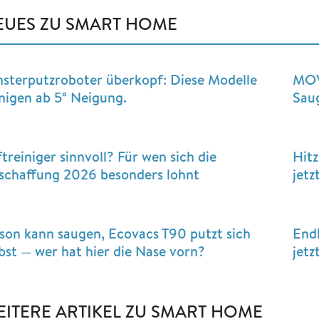
EUES ZU SMART HOME
nsterputzroboter überkopf: Diese Modelle
MOV
inigen ab 5° Neigung.
Saug
treiniger sinnvoll? Für wen sich die
Hitz
schaffung 2026 besonders lohnt
jetz
son kann saugen, Ecovacs T90 putzt sich
End
lbst — wer hat hier die Nase vorn?
jetz
EITERE ARTIKEL ZU SMART HOME