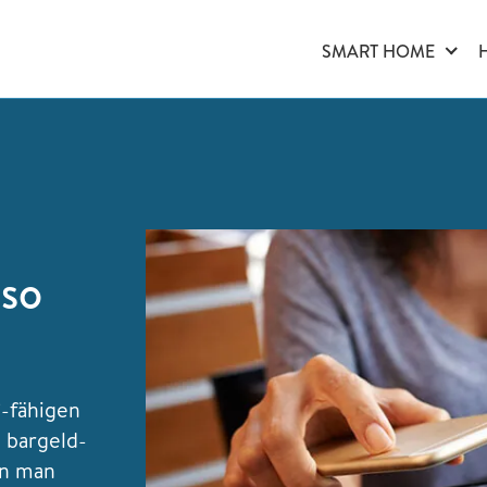
SMART HOME
 so
-fähigen
 bargeld-
nn man