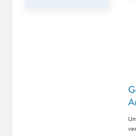
G
A
U
ver