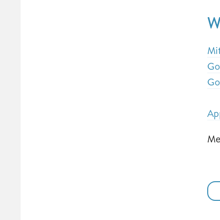
W
Mi
Go
Go
Ap
Me