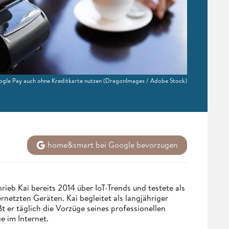
gle Pay auch ohne Kreditkarte nutzen
(DragonImages / Adobe Stock)
home&smart bei Google bevorzugen
eb Kai bereits 2014 über IoT-Trends und testete als
netzten Geräten. Kai begleitet als langjähriger
 er täglich die Vorzüge seines professionellen
e im Internet.