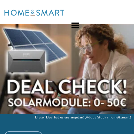
Skip
to
content
Dieser Deal hat es uns angetan!
(Adobe Stock / home&smart)