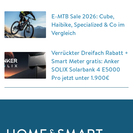
E-MTB Sale 2026: Cube,
Haibike, Specialized & Co im
Vergleich
Verrückter Dreifach Rabatt +
Smart Meter gratis: Anker
SOLIX Solarbank 4 E5000
Pro jetzt unter 1.900€