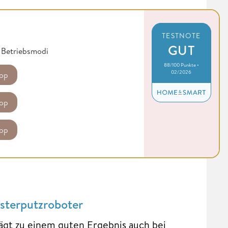
TESTNOTE
GUT
n Betriebsmodi
88/100 Punkte •
02/2026
op
op
op
sterputzroboter
ägt zu einem guten Ergebnis auch bei