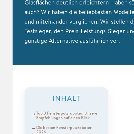
Glasflächen deutlich erleichtern – aber k
auch? Wir haben die beliebtesten Modell
und miteinander verglichen. Wir stellen 
Testsieger, den Preis-Leistungs-Sieger un
günstige Alternative ausführlich vor.
INHALT
Top 3 Fensterputzroboter: Unsere
Empfehlungen auf einen Blick
Die besten Fensterputzroboter
2026