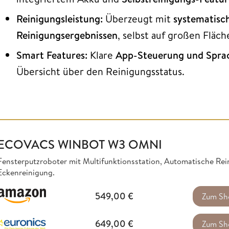
Reinigungsleistung:
Überzeugt mit
systematisc
Reinigungsergebnissen
, selbst auf großen Flä
Smart Features:
Klare
App-Steuerung und Spra
Übersicht über den Reinigungsstatus.
ECOVACS WINBOT W3 OMNI
Fensterputzroboter mit Multifunktionsstation, Automatische Re
Eckenreinigung.
549,00
€
Zum Sh
649,00
€
Zum Sh