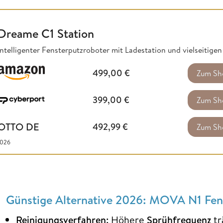
Dreame C1 Station
Intelligenter Fensterputzroboter mit Ladestation und vielseitige
499,00
€
Zum Sh
399,00
€
Zum Sh
OTTO DE
492,99
€
Zum Sh
2026
Günstige Alternative 2026: MOVA N1 Fen
Reinigungsverfahren:
Höhere
Sprühfrequenz
tr