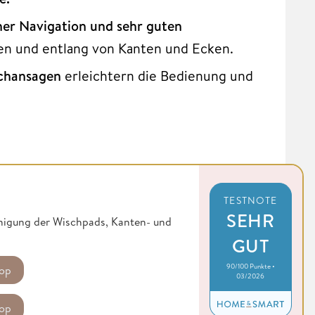
her Navigation und sehr guten
chen und entlang von Kanten und Ecken.
chansagen
erleichtern die Bedienung und
TESTNOTE
SEHR
inigung der Wischpads, Kanten- und
GUT
90/100 Punkte •
op
03/2026
op