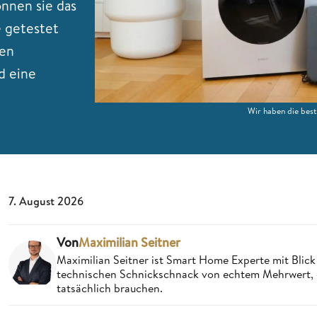
önnen sie das
e getestet
den
d eine
Wir haben die bes
7. August 2026
Von
Maximilian Seitner
Maximilian Seitner ist Smart Home Experte mit Blick 
technischen Schnickschnack von echtem Mehrwert, da
tatsächlich brauchen.