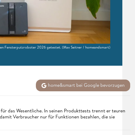
ten Fensterputzroboter 2026 getestet.
(Max Seitner / homeandsmart)
home&smart bei Google bevorzugen
für das Wesentliche. In seinen Produkttests trennt er teuren
mit Verbraucher nur für Funktionen bezahlen, die sie