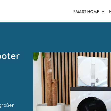
SMART HOME
boter
 großer