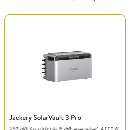
Jackery SolarVault 3 Pro
2,52 kWh Kapazität (bis 15 kWh erweiterbar), 4.000 W