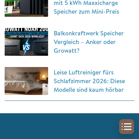
mit 5 kWh Maxxicharge
Speicher zum Mini-Preis
Balkonkraftwerk Speicher
Vergleich – Anker oder
Growatt?
Leise Luftreiniger fürs
Schlafzimmer 2026: Diese
Modelle sind kaum hörbar