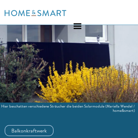
Skip
to
content
Hier beschatten verschiedene Sträucher die beiden Solarmodule
(Mariella Wendel /
home&smart)
Balkonkraftwerk