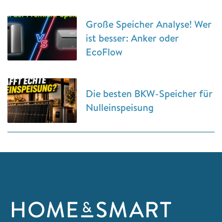
Große Speicher Analyse! Wer
ist besser: Anker oder
EcoFlow
Die besten BKW-Speicher für
Nulleinspeisung