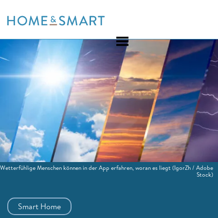
Skip
to
content
Wetterfühlige Menschen können in der App erfahren, woran es liegt
(IgorZh / Adobe
Stock)
Smart Home