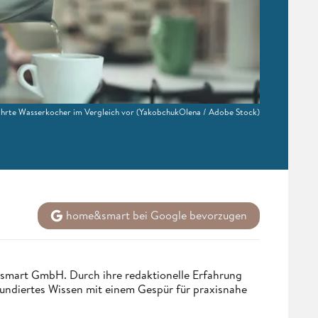
ährte Wasserkocher im Vergleich vor
(YakobchukOlena / Adobe Stock)
home&smart bei Google bevorzugen
ndsmart GmbH. Durch ihre redaktionelle Erfahrung
fundiertes Wissen mit einem Gespür für praxisnahe