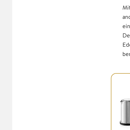
Mi
an
ei
De
Ed
be