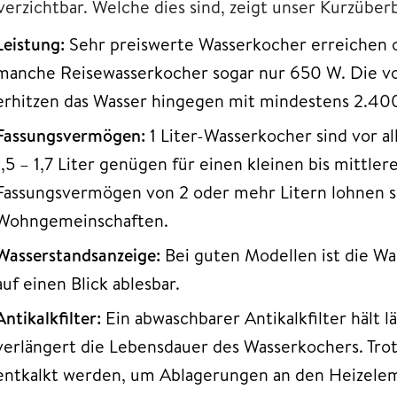
verzichtbar. Welche dies sind, zeigt unser Kurzüberb
Leistung:
Sehr preiswerte Wasserkocher erreichen o
manche Reisewasserkocher sogar nur 650 W. Die vo
erhitzen das Wasser hingegen mit mindestens 2.40
Fassungsvermögen:
1 Liter-Wasserkocher sind vor a
1,5 – 1,7 Liter genügen für einen kleinen bis mittle
Fassungsvermögen von 2 oder mehr Litern lohnen s
Wohngemeinschaften.
Wasserstandsanzeige:
Bei guten Modellen ist die W
auf einen Blick ablesbar.
Antikalkfilter:
Ein abwaschbarer Antikalkfilter hält 
verlängert die Lebensdauer des Wasserkochers. Tro
entkalkt werden, um Ablagerungen an den Heizel