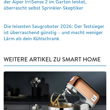
der Aiper IrriSense 2 im Garten leistet,
überrascht selbst Sprinkler-Skeptiker
Die leisesten Saugroboter 2026: Der Testsieger
ist überraschend günstig – und macht weniger
Lärm als dein Kühlschrank
WEITERE ARTIKEL ZU SMART HOME