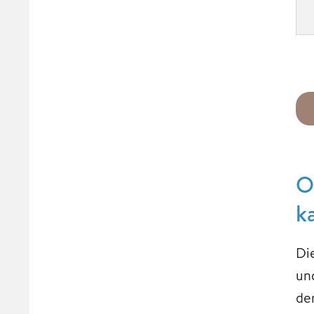
O
k
Di
un
de