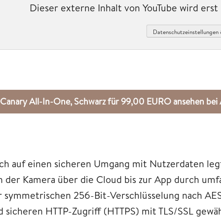
Dieser externe Inhalt von YouTube wird ers
Datenschutzeinstellungen 
Canary All-In-One, Schwarz für 99,00 EURO ansehen b
ch auf einen sicheren Umgang mit Nutzerdaten leg
n der Kamera über die Cloud bis zur App durch um
r symmetrischen 256-Bit-Verschlüsselung nach AES,
d sicheren HTTP-Zugriff (HTTPS) mit TLS/SSL gewäh