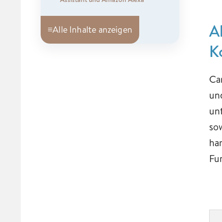
A
≡
Alle Inhalte anzeigen
K
Ca
un
un
so
ha
Fu