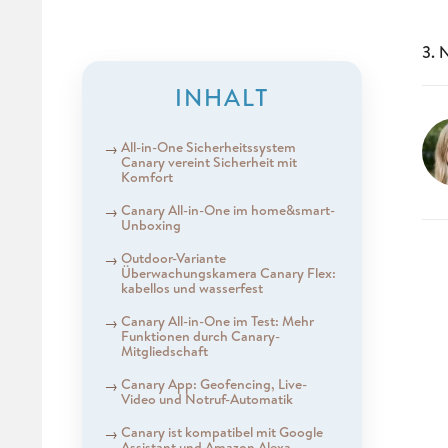
3. 
INHALT
All-in-One Sicherheitssystem
Canary vereint Sicherheit mit
Komfort
Canary All-in-One im home&smart-
Unboxing
Outdoor-Variante
Überwachungskamera Canary Flex:
kabellos und wasserfest
Canary All-in-One im Test: Mehr
Funktionen durch Canary-
Mitgliedschaft
Canary App: Geofencing, Live-
Video und Notruf-Automatik
Canary ist kompatibel mit Google
Assistant und Amazon Alexa