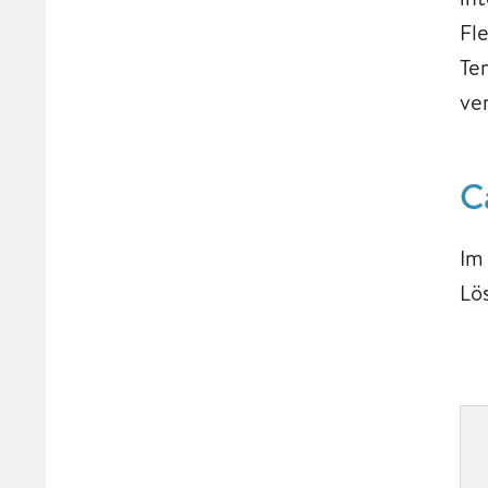
Fl
Te
ve
C
Im
Lös