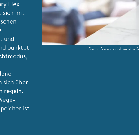
ry Flex
 sich mit
ischen
e
nt und
nd punktet
Das umfassende und variable S
chtmodus,
dene
n sich über
h regeln.
-Wege-
eicher ist