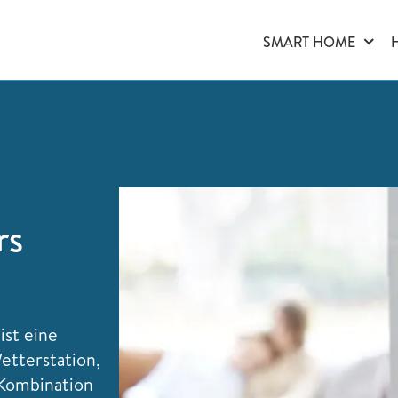
SMART HOME
rs
ist eine
tterstation,
Kombination