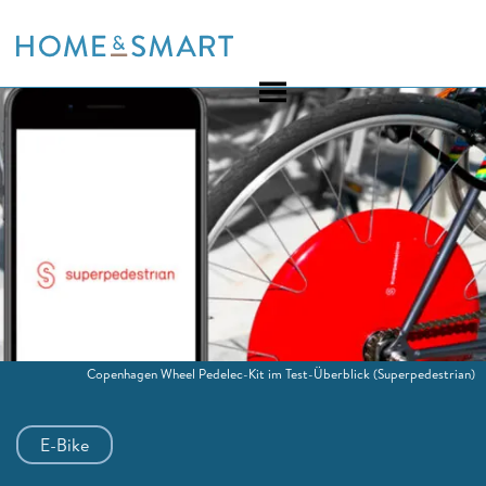
Skip
to
content
Copenhagen Wheel Pedelec-Kit im Test-Überblick
(Superpedestrian)
E-Bike