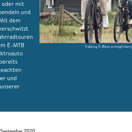
 oder mit
 pendeln und
 Mit dem
erschwitzt
ahrradtouren
dem E-MTB
Trekking E-Bikes ermöglichen
ektroauto
bereits
beachten
ger und
 unserer
 September 2020