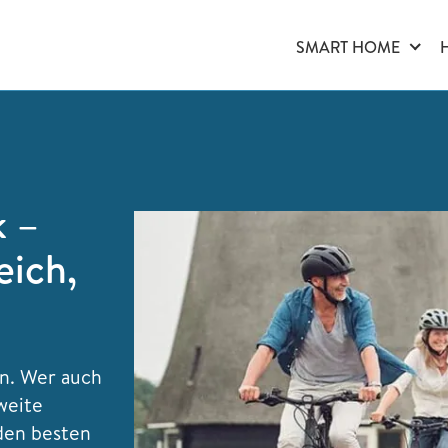
SMART HOME
k –
eich,
an. Wer auch
weite
 den besten