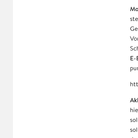
Mo
st
Ge
Vo
Sc
E-
pu
ht
Ak
hi
so
so