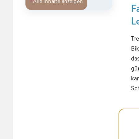
≡
Alle Inhalte anzeigen
F
L
Tr
Bi
da
gü
ka
Sc