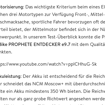
torisierung
: Das wichtigste Kriterium beim eines E
ehen drei Motortypen zur Verfügung Front-, Mittel
schmacksache, sportliche Fahrer bevorzugen oft de
rteil bietet, der Mittelmotor befindet sich in der N
hwerpunkt. In unserem Test-Überblick konnte die P
Bike PROPHETE ENTDECKER e9.7
mit dem Qualitä
nkten.
tps://www.youtube.com/watch?v=pplCHhuG-Sk
kuleistung
: Der Akku ist entscheidend für die Reic
er schneidet das NCM Moscow+ mit überdurchschnit
llte ein Akku mindestens 350 Wh bieten. Die Reich
llten nur als ganz grobe Richtwert angesehen werde