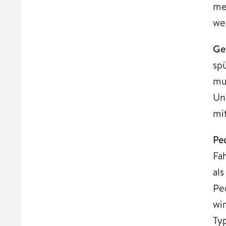
me
we
Ge
sp
mu
Un
mi
Pe
Fa
al
Pe
wi
Ty