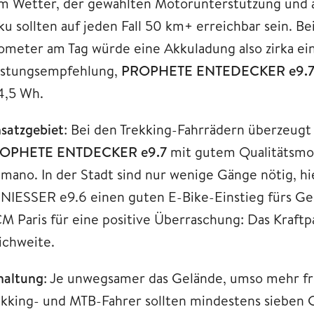
m Wetter, der gewählten Motorunterstützung und 
ku sollten auf jeden Fall 50 km+ erreichbar sein. B
lometer am Tag würde eine Akkuladung also zirka ei
istungsempfehlung,
PROPHETE ENTEDECKER e9.
4,5 Wh.
nsatzgebiet
: Bei den Trekking-Fahrrädern überzeug
OPHETE ENTDECKER e9.7
mit gutem Qualitätsmo
imano. In der Stadt sind nur wenige Gänge nötig, 
NIESSER e9.6 einen guten E-Bike-Einstieg fürs Geld
M Paris für eine positive Überraschung: Das Kraft
ichweite.
haltung
: Je unwegsamer das Gelände, umso mehr fr
ekking- und MTB-Fahrer sollten mindestens sieben 