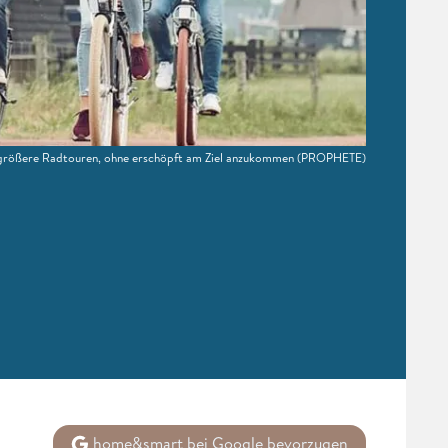
 größere Radtouren, ohne erschöpft am Ziel anzukommen
(PROPHETE)
home&smart bei Google bevorzugen