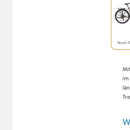
Stand: 
Mi
im
lä
Tr
W