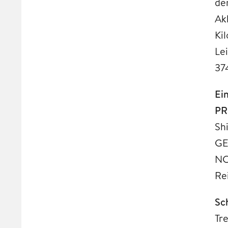
de
Ak
Ki
Le
37
Ei
PR
Sh
GE
NC
Re
Sc
Tr