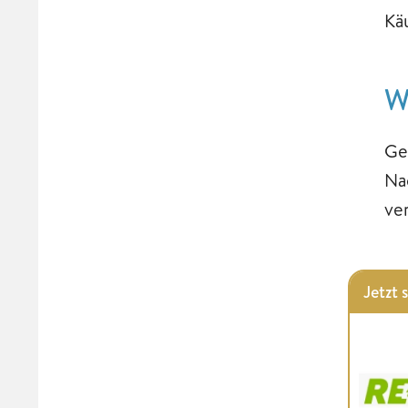
Kä
W
Ge
Na
ve
Jetzt 