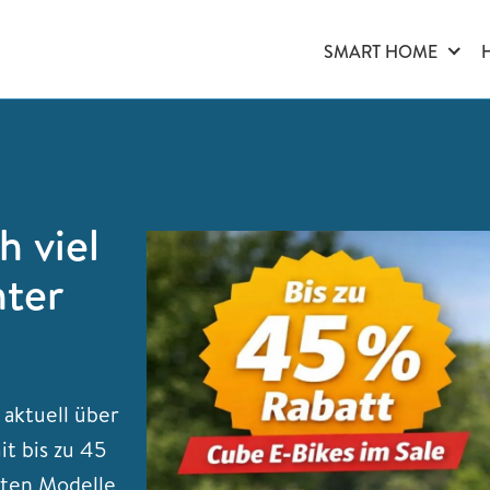
SMART HOME
h viel
nter
 aktuell über
t bis zu 45
sten Modelle