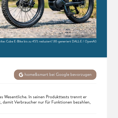
ike: Cube E-Bike bis zu 45% reduziert!
(KI-generiert DALL·E / OpenAI)
home&smart bei Google bevorzugen
s Wesentliche. In seinen Produkttests trennt er
 damit Verbraucher nur für Funktionen bezahlen,