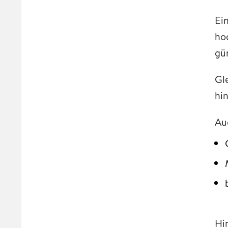
Ein
ho
gü
Gl
hi
Auc
Hi