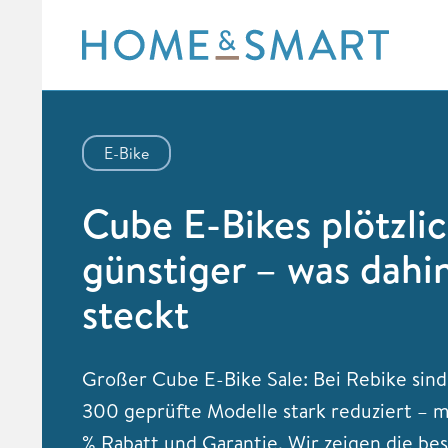
Skip
to
content
E-Bike
Cube E-Bikes plötzlic
günstiger – was dahi
steckt
Großer Cube E-Bike Sale: Bei Rebike sind
300 geprüfte Modelle stark reduziert – mi
% Rabatt und Garantie. Wir zeigen die be