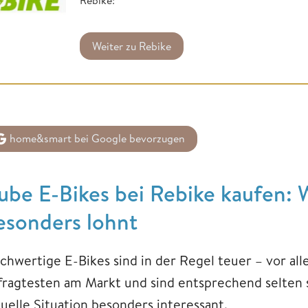
Weiter zu Rebike
home&smart bei Google bevorzugen
ube E-Bikes bei Rebike kaufen: 
esonders lohnt
chwertige E-Bikes sind in der Regel teuer – vor al
fragtesten am Markt und sind entsprechend selten s
tuelle Situation besonders interessant.