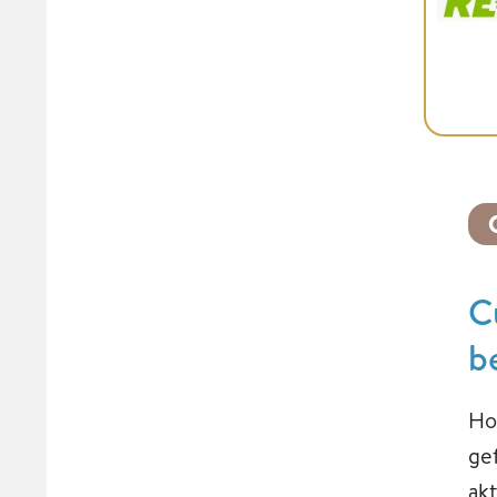
C
b
Ho
ge
ak