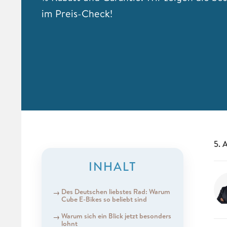
im Preis-Check!
5. 
INHALT
Des Deutschen liebstes Rad: Warum
Cube E-Bikes so beliebt sind
Warum sich ein Blick jetzt besonders
lohnt