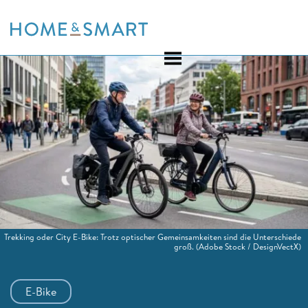
Skip
to
content
Trekking oder City E-Bike: Trotz optischer Gemeinsamkeiten sind die Unterschiede
groß.
(Adobe Stock / DesignVectX)
E-Bike