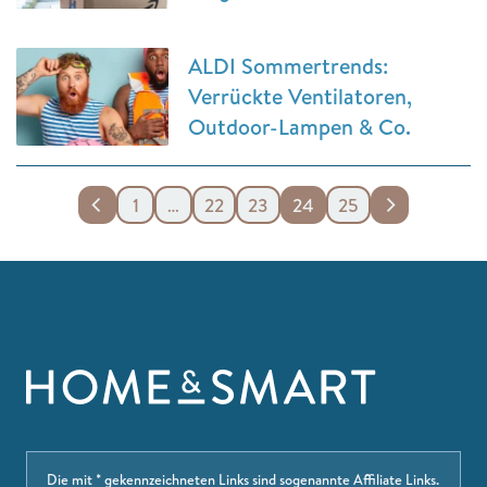
ALDI Sommertrends:
Verrückte Ventilatoren,
Outdoor-Lampen & Co.
1
…
22
23
24
25
Die mit * gekennzeichneten Links sind sogenannte Affiliate Links.