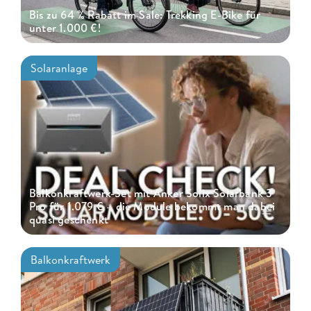
Bis zu 64 % Rabatt im Sale: Trekking E-Bike für
unter 1.000 €!
Solaranlage
Balkonkraftwerk-Set mit Anker Solix Solarbank 3
Pro für 1.079 € – die Module bekommt man dabei
quasi geschenkt
Balkonkraftwerk