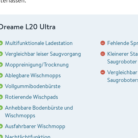
terlassen.
Dreame L20 Ultra
Multifunktionale Ladestation
Fehlende Spr
+
−
Vergleichbar leiser Saugvorgang
Kleinerer St
+
−
Saugroboter
Moppreinigung/Trocknung
+
Vergleichbar
−
Ablegbare Wischmopps
+
Saugroboters
Vollgummibodenbürste
+
Rotierende Wischpads
+
Anhebbare Bodenbürste und
+
Wischmopps
Ausfahrbarer Wischmopp
+
Nachtlichtfunktion
+