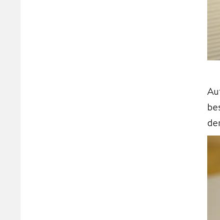
Au
be
de