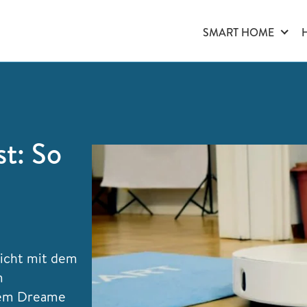
SMART HOME
t: So
licht mit dem
m
erem Dreame