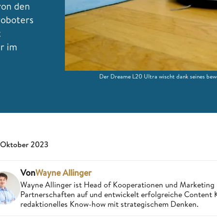
von den
roboters
t
ir im
Der Dreame L20 Ultra wischt dank seines be
 Oktober 2023
Von
Wayne Allinger
Wayne Allinger ist Head of Kooperationen und Marketing
Partnerschaften auf und entwickelt erfolgreiche Content
redaktionelles Know-how mit strategischem Denken.