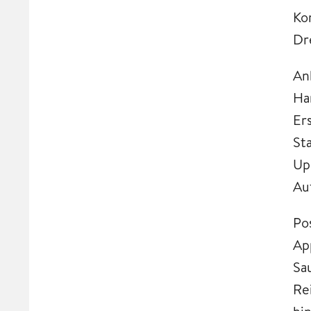
Ko
Dre
An
Ha
Er
St
Up
Au
Po
Ap
Sa
Re