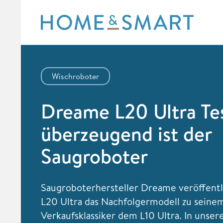
Skip
to
content
Wischroboter
Dreame L20 Ultra Tes
überzeugend ist der
Saugroboter
Saugroboterhersteller Dreame veröffent
L20 Ultra das Nachfolgermodell zu seine
Verkaufsklassiker dem L10 Ultra. In uns