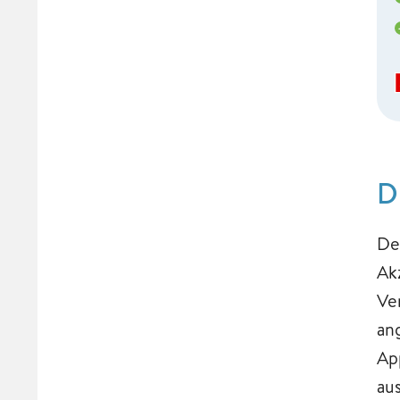
D
De
Ak
Ve
an
Ap
au