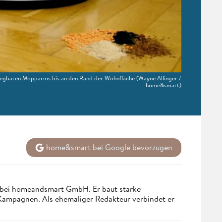
wegbaren Mopparms bis an den Rand der Wohnfläche
(Wayne Allinger /
home&smart)
home&smart bei Google bevorzugen
 bei homeandsmart GmbH. Er baut starke
 Kampagnen. Als ehemaliger Redakteur verbindet er