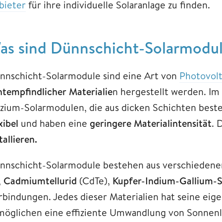
bieter
für ihre individuelle Solaranlage zu finden.
as sind Dünnschicht-Solarmodu
nnschicht-Solarmodule sind eine Art von
Photovol
chtempfindlicher Materialie
n hergestellt werden. Im
lizium-Solarmodulen, die aus dicken Schichten bes
xibel
und haben eine
geringere Materialintensität
. 
tallieren.
nnschicht-Solarmodule bestehen aus verschiedene
,
Cadmiumtellurid
(CdTe),
Kupfer-Indium-Gallium-S
rbindungen. Jedes dieser Materialien hat seine eigen
möglichen eine effiziente Umwandlung von Sonnenlic