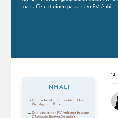
man effizient einen passenden PV-Anbiete
14.
INHALT
Dünnschicht-Solarmodule – Das
Wichtigste in Kürze
Den passenden PV-Anbieter in unter
2 Minuten finden: So geht’s