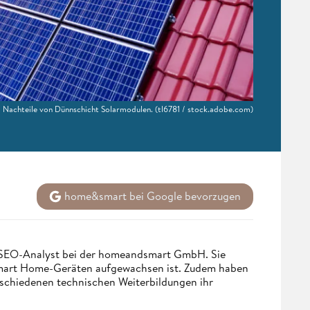
d Nachteile von Dünnschicht Solarmodulen.
(tl6781 / stock.adobe.com)
home&smart bei Google bevorzugen
d SEO-Analyst bei der homeandsmart GmbH. Sie
 Smart Home-Geräten aufgewachsen ist. Zudem haben
rschiedenen technischen Weiterbildungen ihr