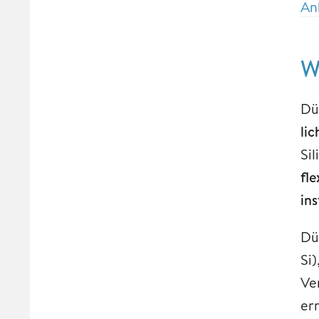
An
W
Dü
li
Si
fle
ins
Dü
Si)
Ve
er