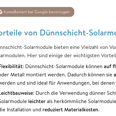
home&smart bei Google bevorzugen
orteile von Dünnschicht-Solarm
nnschicht-Solarmodule bieten eine Vielzahl von V
larmodulen. Hier sind einige der wichtigsten Vortei
Flexibilität
: Dünnschicht-Solarmodule können
auf f
oder Metall montiert werden. Dadurch können sie
a
werden und sind ideal für Anwendungen, bei denen 
Leichtbauweise
: Durch die Verwendung dünner Schi
Solarmodule
leichter
als herkömmliche Solarmodule.
die Installation und
reduziert Materialkosten
.