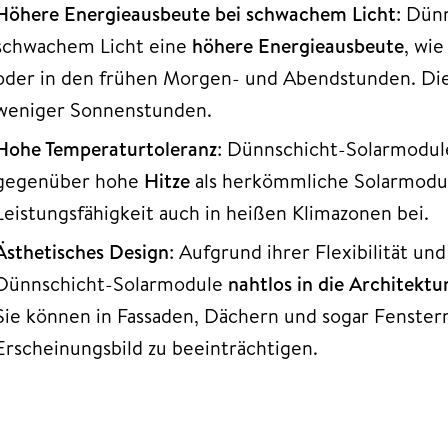
Höhere Energieausbeute bei schwachem Licht
: Dün
schwachem Licht eine
höhere Energieausbeute
, wi
oder in den frühen Morgen- und Abendstunden. Dies
weniger Sonnenstunden.
Hohe Temperaturtoleranz
: Dünnschicht-Solarmodul
gegenüber hohe
Hitze
als herkömmliche Solarmodul
Leistungsfähigkeit auch in heißen Klimazonen bei.
Ästhetisches Design
: Aufgrund ihrer Flexibilität u
Dünnschicht-Solarmodule
nahtlos in die Architekt
Sie können in Fassaden, Dächern und sogar Fenste
Erscheinungsbild zu beeinträchtigen.