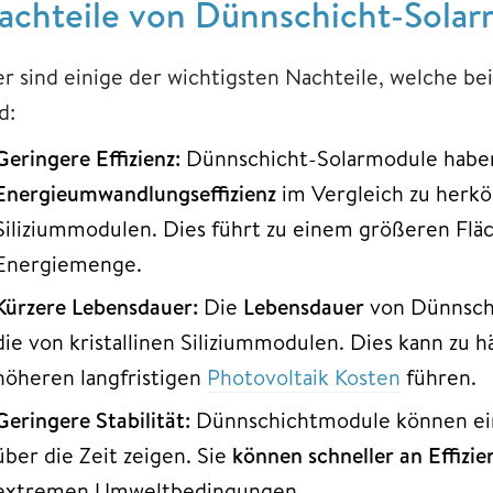
achteile von Dünnschicht-Solar
er sind einige der wichtigsten Nachteile, welche b
d:
Geringere Effizienz:
Dünnschicht-Solarmodule haben
Energieumwandlungseffizienz
im Vergleich zu herkö
Siliziummodulen. Dies führt zu einem größeren Fläc
Energiemenge.
Kürzere Lebensdauer:
Die
Lebensdauer
von Dünnschi
die von kristallinen Siliziummodulen. Dies kann zu
höheren langfristigen
Photovoltaik Kosten
führen.
Geringere Stabilität:
Dünnschichtmodule können e
über die Zeit zeigen. Sie
können schneller an Effizie
extremen Umweltbedingungen.