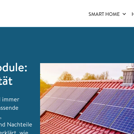
SMART HOME
dule:
tät
d immer
assende
,
und Nachteile
rklärt, wie