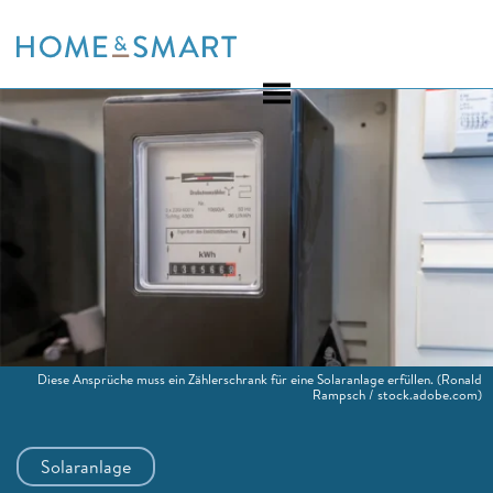
Skip
to
content
Diese Ansprüche muss ein Zählerschrank für eine Solaranlage erfüllen.
(Ronald
Rampsch / stock.adobe.com)
Solaranlage