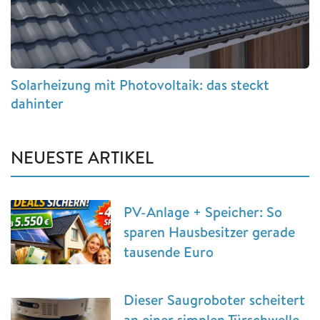
Solarheizung mit Photovoltaik: das steckt
dahinter
NEUESTE ARTIKEL
PV-Anlage + Speicher: So
sparen Hausbesitzer gerade
tausende Euro
Dieser Saugroboter scheitert
an einer simplen Türschwelle