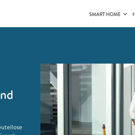
SMART HOME
und
eutellose