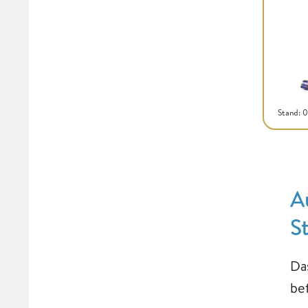
Stand: 
A
S
Da
be