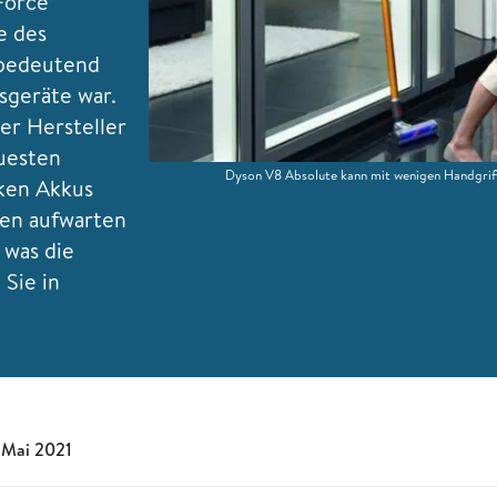
orce‘
e des
hbedeutend
sgeräte war.
er Hersteller
uesten
Dyson V8 Absolute kann mit wenigen Handgri
rken Akkus
uten aufwarten
 was die
Sie in
 Mai 2021