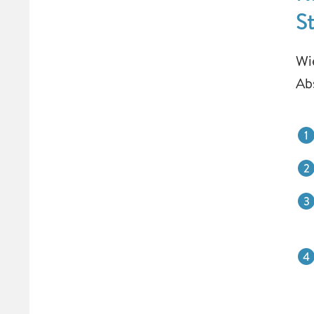
S
Wi
Ab