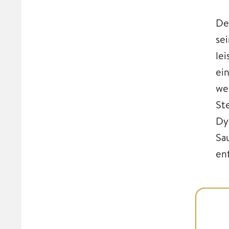
De
se
le
ei
we
St
Dy
Sa
en