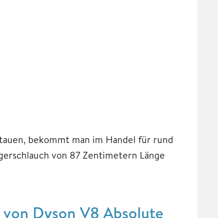
stauen, bekommt man im Handel für rund
ugerschlauch von 87 Zentimetern Länge
e von Dyson V8 Absolute