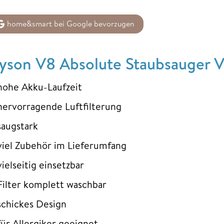
home&smart bei Google bevorzugen
yson V8 Absolute Staubsauger V
hohe Akku-Laufzeit
hervorragende Luftfilterung
saugstark
viel Zubehör im Lieferumfang
vielseitig einsetzbar
Filter komplett waschbar
schickes Design
für Allergiker geeignet