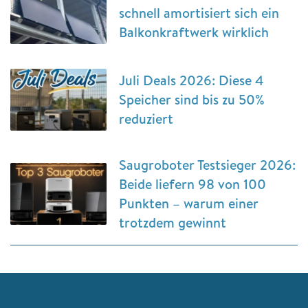
schnell amortisiert sich ein
Balkonkraftwerk wirklich
Juli Deals 2026: Diese 4
Speicher sind bis zu 50%
reduziert
Saugroboter Testsieger 2026:
Beide liefern 98 von 100
Punkten – warum einer
trotzdem gewinnt