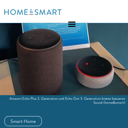
Skip
to
content
Amazon Echo Plus 2. Generation und Echo Dot 3. Generation bieten besseren
Sound
(home&smart)
Smart Home