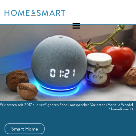
Skip
to
content
Wir testen seit 2017 alle verfügbaren Echo Lautsprecher Varianten
(Mariella Wendel
/ home&smart)
Smart Home