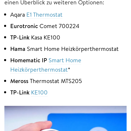
einen Überblick zu weiteren Optionen:
Aqara
E1 Thermostat
Eurotronic
Comet ‎700224
TP-Link
Kasa KE100
Hama
Smart Home Heizkörperthermostat
Homematic IP
S
m
art Home
Heizkörperthermostat
*
Meross
Thermostat MTS205
TP-Link
KE100