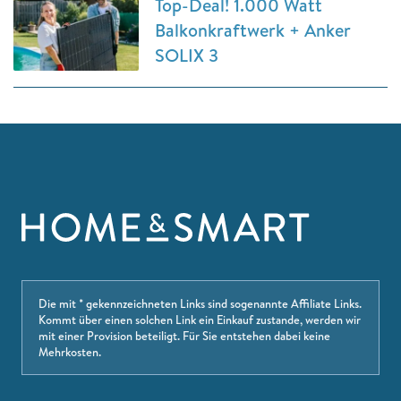
Top-Deal! 1.000 Watt
Balkonkraftwerk + Anker
SOLIX 3
Die mit * gekennzeichneten Links sind sogenannte Affiliate Links.
Kommt über einen solchen Link ein Einkauf zustande, werden wir
mit einer Provision beteiligt. Für Sie entstehen dabei keine
Mehrkosten.