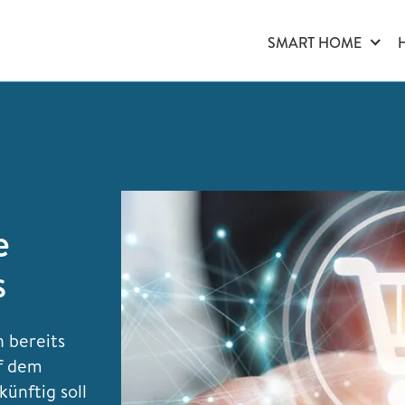
SMART HOME
e
s
 bereits
uf dem
ünftig soll