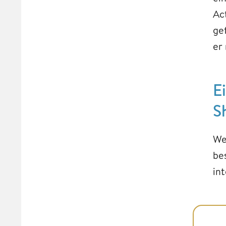
Ac
ge
er
E
S
We
be
in