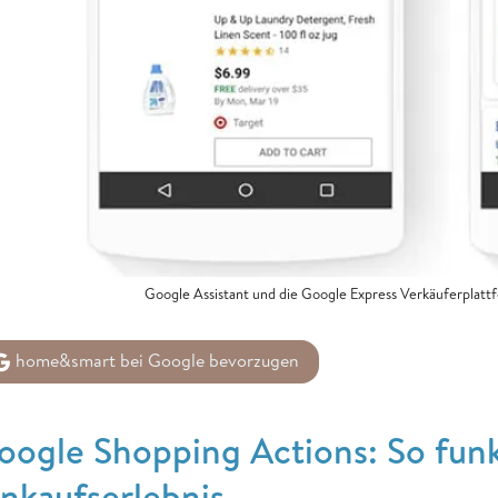
Google Assistant und die Google Express Verkäuferplatt
home&smart bei Google bevorzugen
oogle Shopping Actions: So funk
inkaufserlebnis