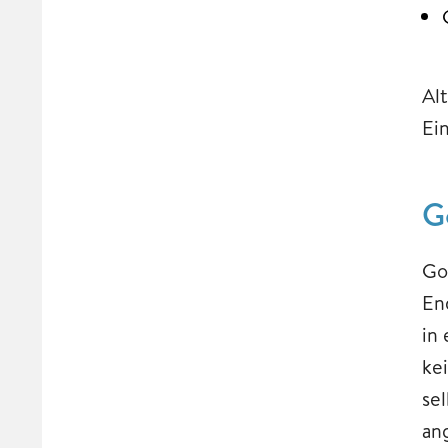
Al
Ei
G
Go
En
in
ke
se
an