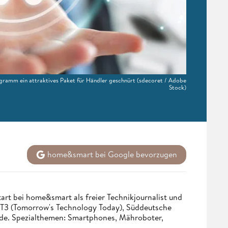
ramm ein attraktives Paket für Händler geschnürt
(sdecoret / Adobe
Stock)
home&smart bei Google bevorzugen
tart bei home&smart als freier Technikjournalist und
. T3 (Tomorrow's Technology Today), Süddeutsche
.de. Spezialthemen: Smartphones, Mähroboter,