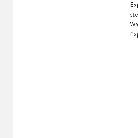
Ex
st
Wa
Exp