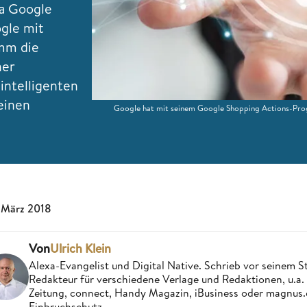
ia Google
ogle mit
mm die
ner
intelligenten
einen
Google hat mit seinem Google Shopping Actions-Prog
 März 2018
Von
Ulrich Klein
Alexa-Evangelist und Digital Native. Schrieb vor seinem S
Redakteur für verschiedene Verlage und Redaktionen, u.a
Zeitung, connect, Handy Magazin, iBusiness oder magnus
Einbruchschutz.