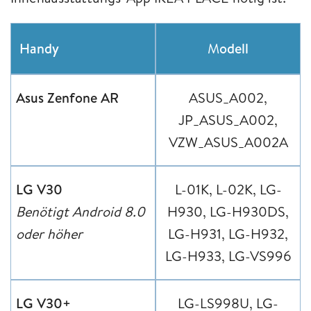
Handy
M
odell
Asus Zenfone AR
ASUS_A002,
JP_ASUS_A002,
VZW_ASUS_A002A
LG V30
L-01K, L-02K, LG-
Benötigt Android 8.0
H930, LG-H930DS,
oder höher
LG-H931, LG-H932,
LG-H933, LG-VS996
LG V30+
LG-LS998U, LG-