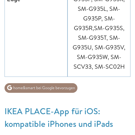
SM-G935L, SM-
G935P, SM-
G935R,SM-G935S,
SM-G935T, SM-
G935U, SM-G935V,
SM-G935W, SM-
SCV33, SM-SC02H
home&smart bei Google bevorzugen
IKEA PLACE-App für iOS:
kompatible iPhones und iPads