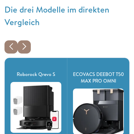
Die drei Modelle im direkten
Vergleich
Roborock Qrevo S
ECOVACS DEEBOT T50
MAX PRO OMNI