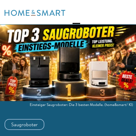
Skip
to
content
Einsteiger Saugroboter: Die 3 besten Modelle.
(home&smart/ KI)
Saugroboter