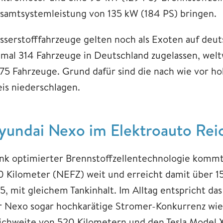
samtsystemleistung von 135 kW (184 PS) bringen.
sserstofffahrzeuge gelten noch als Exoten auf deu
nmal 314 Fahrzeuge in Deutschland zugelassen, welt
75 Fahrzeuge. Grund dafür sind die nach wie vor hoh
eis niederschlagen.
yundai Nexo im Elektroauto Rei
nk optimierter Brennstoffzellentechnologie kommt
0 Kilometer (NEFZ) weit und erreicht damit über 15
35, mit gleichem Tankinhalt. Im Alltag entspricht d
r Nexo sogar hochkarätige Stromer-Konkurrenz wie
ichweite von 520 Kilometern und den Tesla Model X