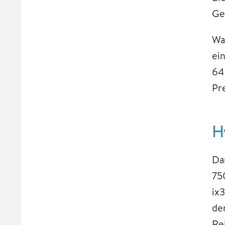
Ge
Wa
ei
64
Pr
H
Da
75
ix
de
Re