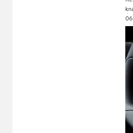
kn
06