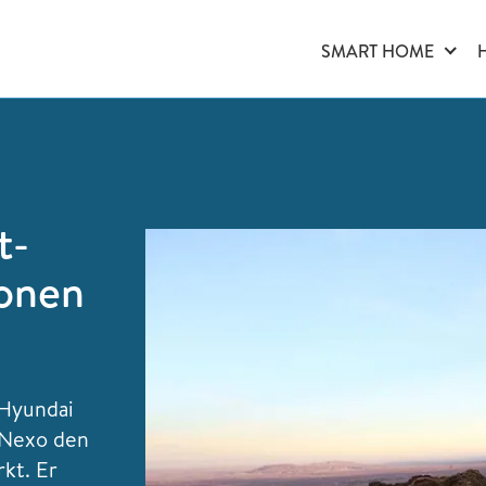
SMART HOME
t-
ionen
 Hyundai
 Nexo den
rkt. Er