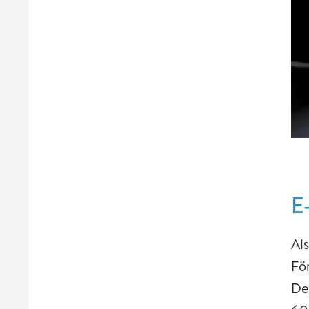
E
Al
Fö
De