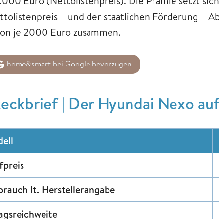
.000 Euro (Nettolistenpreis). Die Prämie setzt sic
ttolistenpreis – und der staatlichen Förderung – 
von je 2000 Euro zusammen.
home&smart bei Google bevorzugen
teckbrief | Der Hyundai Nexo auf
ell
fpreis
brauch lt. Herstellerangabe
tagsreichweite