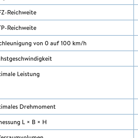
Z-Reichweite
P-Reichweite
chleunigung von 0 auf 100 km/h
hstgeschwindigkeit
imale Leistung
imales Drehmoment
essung L × B × H
ferraumvolumen