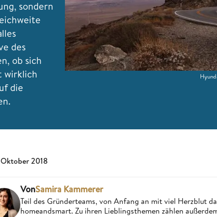
tung, sondern
eichweite
lles
ve des
n, ob sich
 wirklich
Hyunda
uf die
en.
 Oktober 2018
Von
Samira Kammerer
Teil des Gründerteams, von Anfang an mit viel Herzblut da
homeandsmart. Zu ihren Lieblingsthemen zählen außerdem 