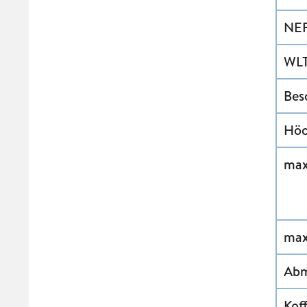
NEF
WLT
Bes
Höc
max
max
Abm
Kof