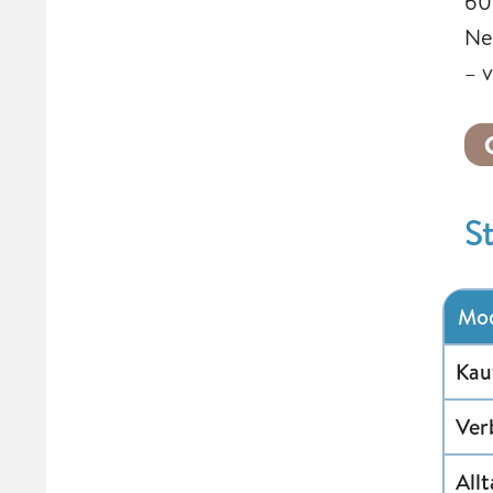
60
Ne
– 
S
Mod
Kau
Ver
All