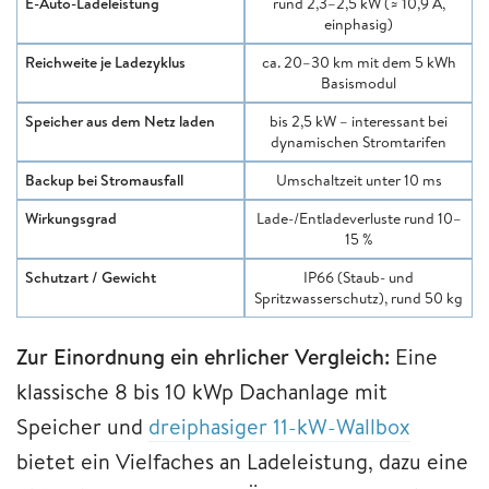
E-Auto-Ladeleistung
rund 2,3–2,5 kW (≈ 10,9 A,
einphasig)
Reichweite je Ladezyklus
ca. 20–30 km mit dem 5 kWh
Basismodul
Speicher aus dem Netz laden
bis 2,5 kW – interessant bei
dynamischen Stromtarifen
Backup bei Stromausfall
Umschaltzeit unter 10 ms
Wirkungsgrad
Lade-/Entladeverluste rund 10–
15 %
Schutzart / Gewicht
IP66 (Staub- und
Spritzwasserschutz), rund 50 kg
Zur Einordnung ein ehrlicher Vergleich:
Eine
klassische 8 bis 10 kWp Dachanlage mit
Speicher und
dreiphasiger 11-kW-Wallbox
bietet ein Vielfaches an Ladeleistung, dazu eine