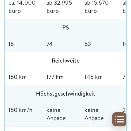
ca. 14.000
ab 32.995
ab 15.670
ab 
Euro
Euro
Euro
Eu
PS
15
74
53
14
Reichweite
150 km
177 km
145 km
77
Höchstgeschwindigkeit
150 km/h
keine
keine
20
Angabe
Angabe