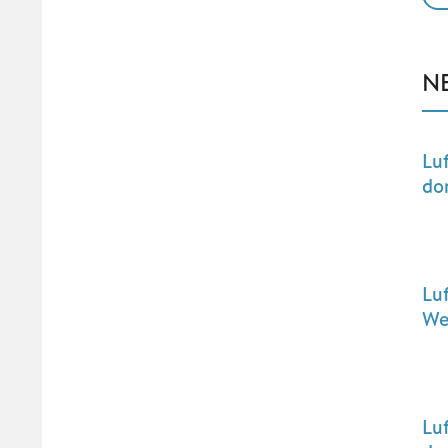
N
Lu
do
Lu
We
Lu