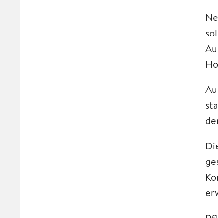
Ne
so
Au
Ho
Au
st
de
Di
ge
Ko
er
Pf