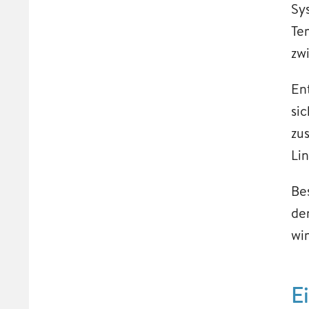
Sy
Te
zw
En
si
zu
Li
Be
de
wi
E