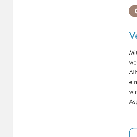
V
Mi
we
Al
ei
wi
As