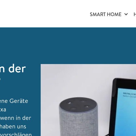
SMART HOME
n der
?
dene Geräte
exa
 wenn in der
haben uns
vorschlägen