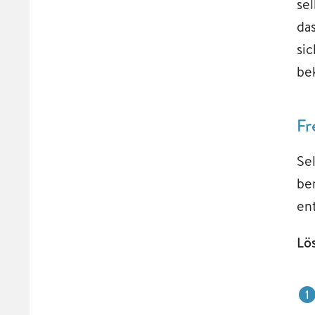
se
da
si
be
Fr
Se
be
en
Lö