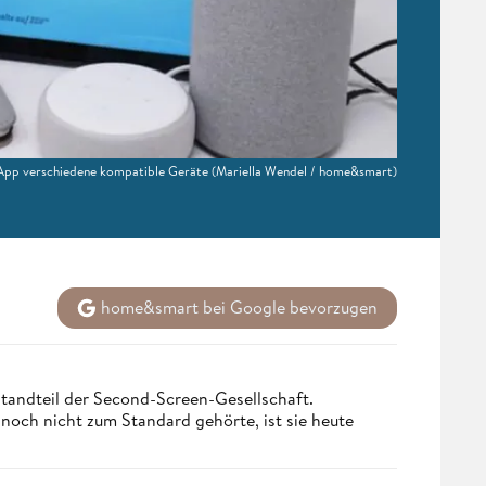
 App verschiedene kompatible Geräte
(Mariella Wendel / home&smart)
home&smart bei Google bevorzugen
tandteil der Second-Screen-Gesellschaft.
och nicht zum Standard gehörte, ist sie heute