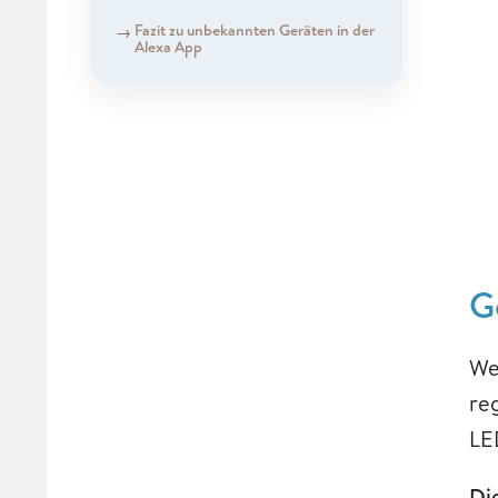
Fazit zu unbekannten Geräten in der
Alexa App
G
We
re
LE
Di