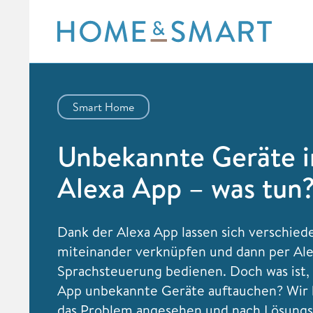
Skip
to
content
Smart Home
Unbekannte Geräte i
Alexa App – was tun
Dank der Alexa App lassen sich verschie
miteinander verknüpfen und dann per Al
Sprachsteuerung bedienen. Doch was ist,
App unbekannte Geräte auftauchen? Wir 
das Problem angesehen und nach Lösungs