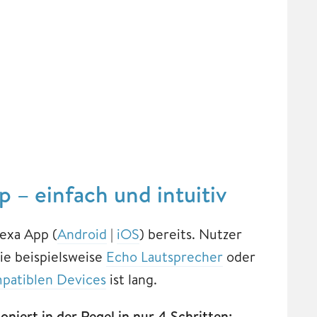
 – einfach und intuitiv
exa App (
Android
|
iOS
) bereits. Nutzer
ie beispielsweise
Echo Lautsprecher
oder
patiblen Devices
ist lang.
niert in der Regel in nur 4 Schritten: