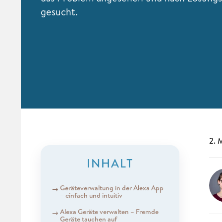
gesucht.
2. 
INHALT
Geräteverwaltung in der Alexa App
– einfach und intuitiv
Alexa Geräte verwalten – Fremde
Geräte tauchen auf