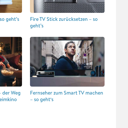
so geht’s
Fire TV Stick zurücksetzen – so
geht’s
– der Weg
Fernseher zum Smart TV machen
eimkino
– so geht‘s