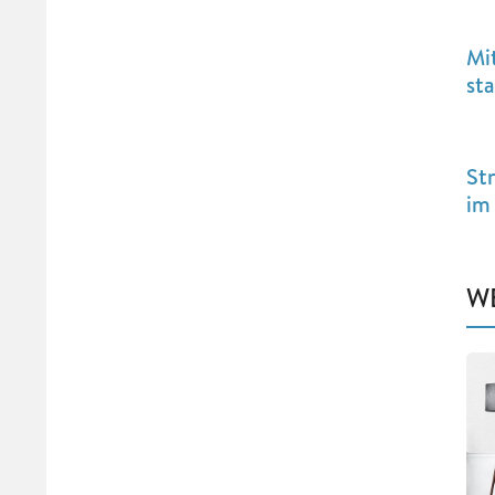
Mi
st
St
im
WE