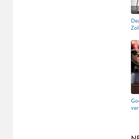
Dea
Zol
Go
ver
N