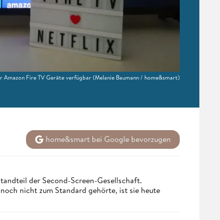
ber Amazon Fire TV Geräte verfügbar
(Melanie Baumann / home&smart)
home&smart bei Google bevorzugen
tandteil der Second-Screen-Gesellschaft.
och nicht zum Standard gehörte, ist sie heute