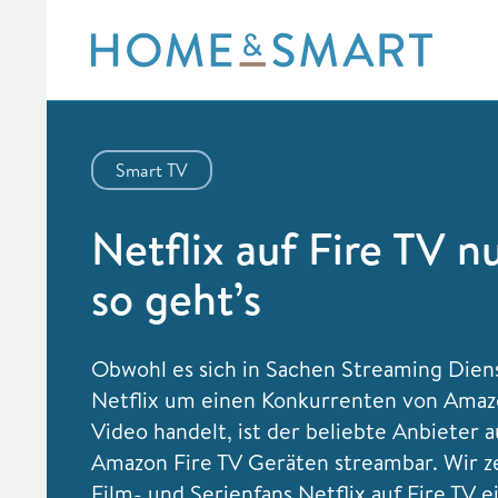
Skip
to
content
Smart TV
Netflix auf Fire TV n
so geht’s
Obwohl es sich in Sachen Streaming Dien
Netflix um einen Konkurrenten von Ama
Video handelt, ist der beliebte Anbieter a
Amazon Fire TV Geräten streambar. Wir z
Film- und Serienfans Netflix auf Fire TV e