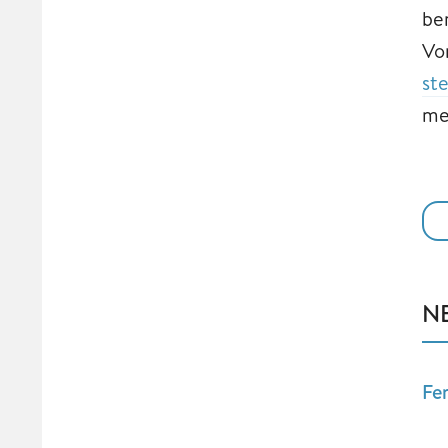
be
Vo
st
me
N
Fe