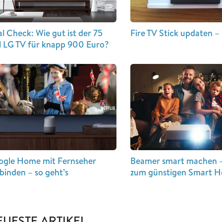
l Check: Wie gut ist der 75
Fire TV Stick updaten – 
l LG TV für knapp 900 Euro?
ogle Home mit Fernseher
Beamer smart machen 
binden – so geht’s
zum günstigen Smart H
EUESTE ARTIKEL