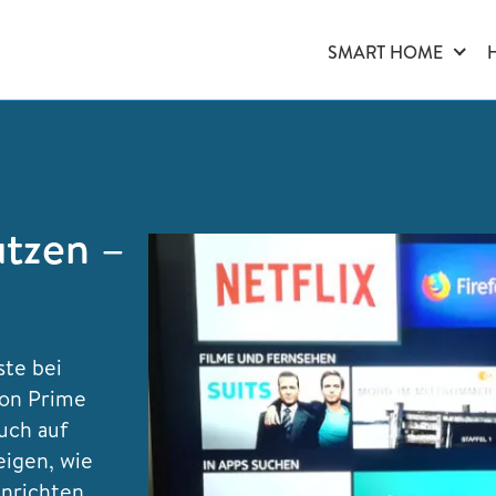
SMART HOME
utzen –
ste bei
zon Prime
uch auf
eigen, wie
inrichten.