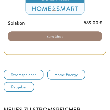
Solakon
589,00
€
Zum Shop
Stromspeicher
Home Energy
Ratgeber
NEUES ZU STROMSPEICHER