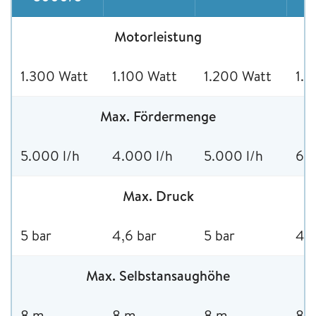
Motorleistung
1.300 Watt
1.100 Watt
1.200 Watt
1.3
Max. Fördermenge
5.000 l/h
4.000 l/h
5.000 l/h
6.0
Max. Druck
5 bar
4,6 bar
5 bar
4,8
Max. Selbstansaughöhe
8 m
8 m
8 m
8 