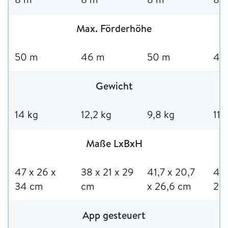
Max. Förderhöhe
50 m
46 m
50 m
48
Gewicht
14 kg
12,2 kg
9,8 kg
11 
Maße LxBxH
47 x 26 x
38 x 21 x 29
41,7 x 20,7
45 
34 cm
cm
x 26,6 cm
28
App gesteuert