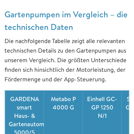
Gartenpumpen im Vergleich – die
technischen Daten
Die nachfolgende Tabelle zeigt alle relevanten
technischen Details zu den Gartenpumpen aus
unserem Vergleich. Die größten Unterschiede
finden sich hinsichtlich der Motorleistung, der
Fördermenge und der App-Steuerung.
GARDENA
Metabo P
Einhell GC-
Sc
smart
4000 G
GP 1250
GP
Haus- &
N/1
Gartenautomat
5000/5