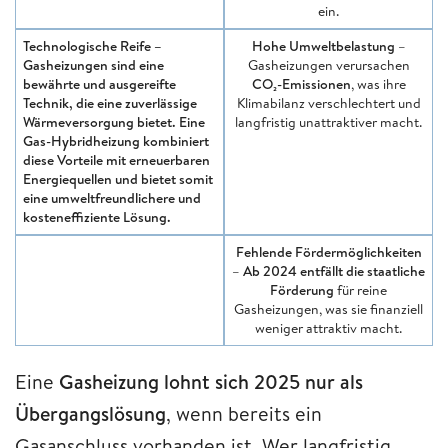
ein.
Technologische Reife
–
Hohe Umweltbelastung
–
Gasheizungen sind eine
Gasheizungen verursachen
bewährte und ausgereifte
CO₂-Emissionen
, was ihre
Technik
, die eine zuverlässige
Klimabilanz verschlechtert und
Wärmeversorgung bietet. Eine
langfristig unattraktiver macht.
Gas-Hybridheizung kombiniert
diese Vorteile mit erneuerbaren
Energiequellen und bietet somit
eine umweltfreundlichere und
kosteneffiziente Lösung.
Fehlende Fördermöglichkeiten
–
Ab 2024 entfällt die staatliche
Förderung
für reine
Gasheizungen, was sie finanziell
weniger attraktiv macht.
Eine
Gasheizung lohnt sich 2025 nur als
Übergangslösung
, wenn bereits ein
Gasanschluss vorhanden ist. Wer langfristig