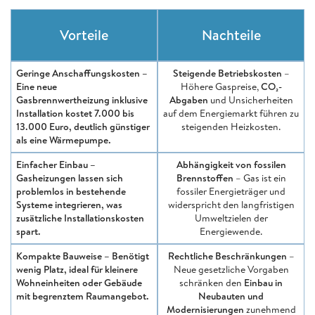
Vorteile
Nachteile
Geringe Anschaffungskosten
–
Steigende Betriebskosten
–
Eine neue
Höhere Gaspreise,
CO₂-
Gasbrennwertheizung inklusive
Abgaben
und Unsicherheiten
Installation kostet
7.000 bis
auf dem Energiemarkt führen zu
13.000 Euro
, deutlich günstiger
steigenden Heizkosten.
als eine Wärmepumpe.
Einfacher Einbau
–
Abhängigkeit von fossilen
Gasheizungen lassen sich
Brennstoffen
– Gas ist ein
problemlos in bestehende
fossiler Energieträger und
Systeme integrieren
, was
widerspricht den langfristigen
zusätzliche Installationskosten
Umweltzielen der
spart.
Energiewende.
Kompakte Bauweise
– Benötigt
Rechtliche Beschränkungen
–
wenig Platz
, ideal für kleinere
Neue gesetzliche Vorgaben
Wohneinheiten oder Gebäude
schränken den
Einbau in
mit begrenztem Raumangebot.
Neubauten und
Modernisierungen
zunehmend