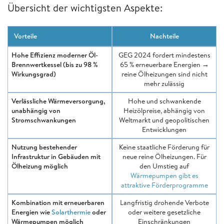
Übersicht der wichtigsten Aspekte:
Vorteile
Nachteile
Hohe Effizienz moderner Öl-
GEG 2024 fordert mindestens
Brennwertkessel (bis zu 98 %
65 % erneuerbare Energien →
Wirkungsgrad)
reine Ölheizungen sind nicht
mehr zulässig
Verlässliche Wärmeversorgung,
Hohe und schwankende
unabhängig von
Heizölpreise, abhängig von
Stromschwankungen
Weltmarkt und geopolitischen
Entwicklungen
Nutzung bestehender
Keine staatliche Förderung für
Infrastruktur in Gebäuden mit
neue reine Ölheizungen. Für
Ölheizung möglich
den Umstieg auf
Wärmepumpen gibt es
attraktive Förderprogramme
Kombination mit erneuerbaren
Langfristig drohende Verbote
Energien wie
Solarthermie
oder
oder weitere gesetzliche
Wärmepumpen möglich
Einschränkungen