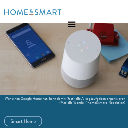
Skip
to
content
Wer einen Google Home hat, kann damit (fast) alle Alltagsaufgaben organisieren
(Mariella Wendel / home&smart-Redaktion)
Smart Home