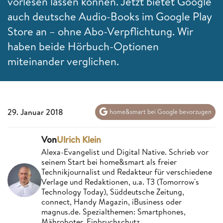
vorlesen lassen können. Jetzt bietet Google
auch deutsche Audio-Books im Google Play
Store an – ohne Abo-Verpflichtung. Wir
haben beide Hörbuch-Optionen
miteinander verglichen.
29. Januar 2018
home&smart bei Google bevorzugen
Von
Ulrich Klein
Alexa-Evangelist und Digital Native. Schrieb vor
seinem Start bei home&smart als freier
Technikjournalist und Redakteur für verschiedene
Verlage und Redaktionen, u.a. T3 (Tomorrow's
Technology Today), Süddeutsche Zeitung,
connect, Handy Magazin, iBusiness oder
magnus.de. Spezialthemen: Smartphones,
Mähroboter, Einbruchschutz.