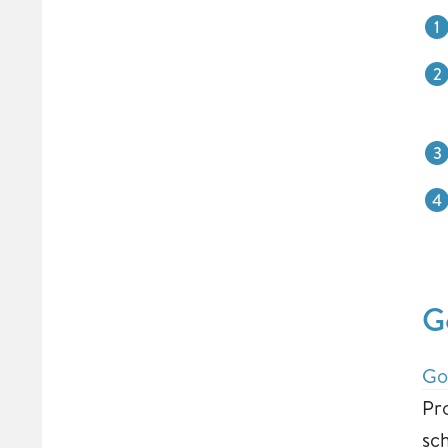
G
Go
Pr
sc