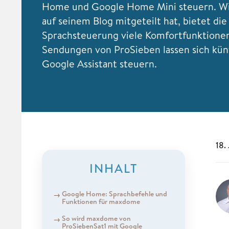
Home und Google Home Mini steuern. W
auf seinem Blog mitgeteilt hat, bietet die
Sprachsteuerung viele Komfortfunktione
Sendungen von ProSieben lassen sich kün
Google Assistant steuern.
18.
INHALT
Google Home: Sprachbefehle und
Funktionen für maxdome
So wird maxdome von
ProSiebenSat1 mit Google