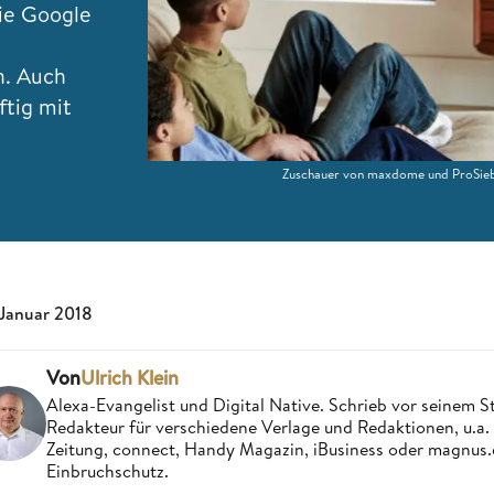
ie Google
n. Auch
ftig mit
Zuschauer von maxdome und ProSieb
 Januar 2018
Von
Ulrich Klein
Alexa-Evangelist und Digital Native. Schrieb vor seinem S
Redakteur für verschiedene Verlage und Redaktionen, u.a
Zeitung, connect, Handy Magazin, iBusiness oder magnus
Einbruchschutz.