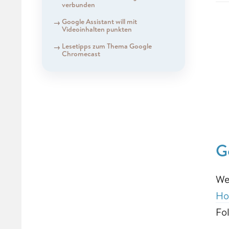
verbunden
Google Assistant will mit
Videoinhalten punkten
Lesetipps zum Thema Google
Chromecast
G
We
Ho
Fo