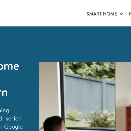
SMART HOME
dome
rn
ming-
d -serien
er Google