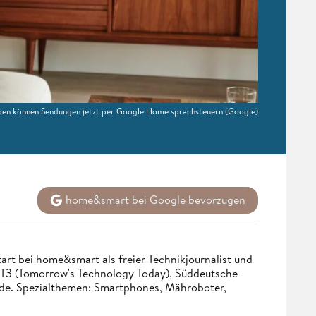
en können Sendungen jetzt per Google Home sprachsteuern
(Google)
home&smart bei Google bevorzugen
tart bei home&smart als freier Technikjournalist und
. T3 (Tomorrow's Technology Today), Süddeutsche
.de. Spezialthemen: Smartphones, Mähroboter,