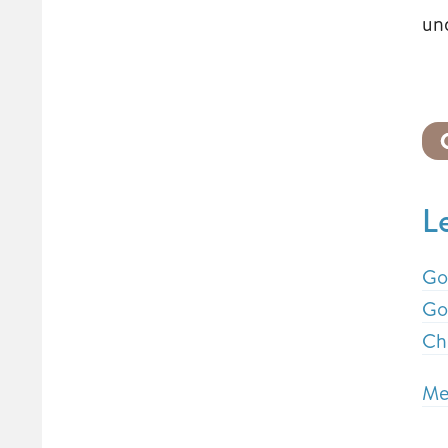
un
L
Go
Go
Ch
Me