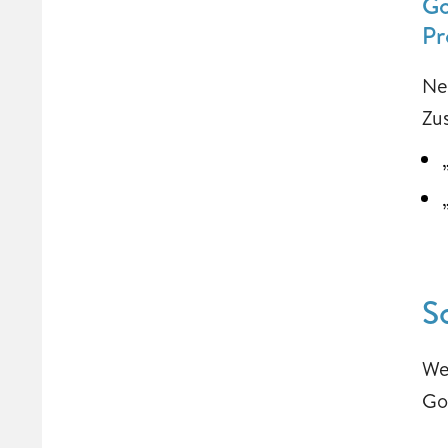
Go
Pr
Ne
Zu
S
We
Go