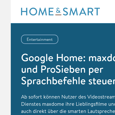
Skip
to
content
Entertainment
Google Home: max
und ProSieben per
Sprachbefehle steue
Ab sofort können Nutzer des Videostrea
Dienstes maxdome ihre Lieblingsfilme un
auch direkt über die smarten Lautsprech