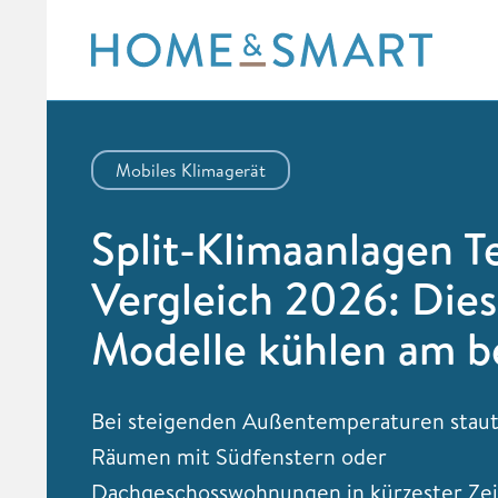
Skip
to
content
Mobiles Klimagerät
Split-Klimaanlagen T
Vergleich 2026: Die
Modelle kühlen am b
Bei steigenden Außentemperaturen staut 
Räumen mit Südfenstern oder
Dachgeschosswohnungen in kürzester Zeit