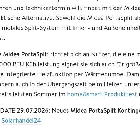
hren und Technikertermin will, findet mit der Mide
aktische Alternative. Sowohl die Midea PortaSplit al
n mobiles Split-System mit Innen- und Außeneinheit,
st.
e
Midea PortaSplit
richtet sich an Nutzer, die eine 
.000 BTU Kühlleistung eignet sie sich auch für größ
ne integrierte Heizfunktion per Wärmepumpe. Dami
ndern auch in der Übergangszeit beim Heizen unters
reits letzten Sommer im
home&smart Produkttest
DATE 29.07.2026: Neues Midea PortaSplit Kontingen
i
Solarhandel24
.