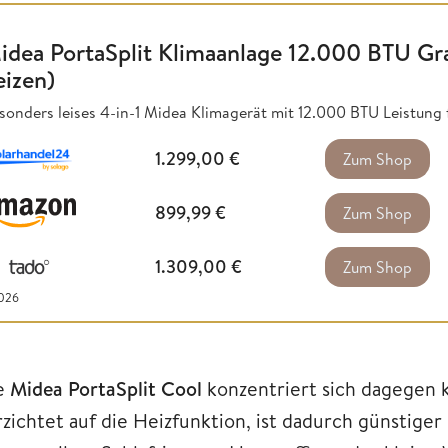
idea PortaSplit Klimaanlage 12.000 BTU Gr
eizen)
sonders leises 4-in-1 Midea Klimagerät mit 12.000 BTU Leistung
1.299,00
€
Zum Shop
899,99
€
Zum Shop
1.309,00
€
Zum Shop
2026
e
Midea PortaSplit Cool
konzentriert sich dagegen 
rzichtet auf die Heizfunktion, ist dadurch günstiger