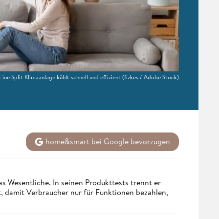
Eine Split Klimaanlage kühlt schnell und effizient
(fizkes / Adobe Stock)
home&smart bei Google bevorzugen
s Wesentliche. In seinen Produkttests trennt er
 damit Verbraucher nur für Funktionen bezahlen,