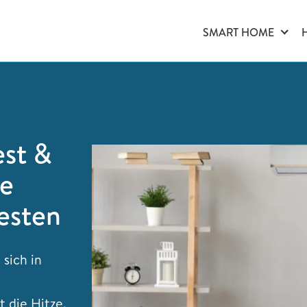
SMART HOME
est &
se
esten
sich in
 die Hitze.