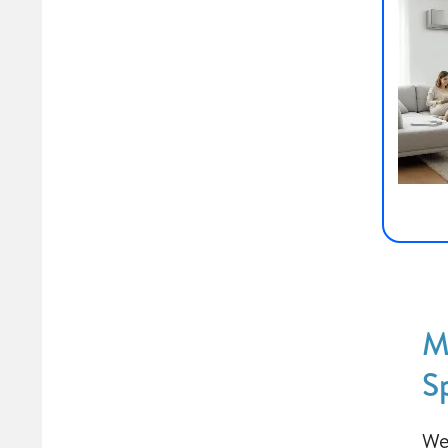
M
S
We