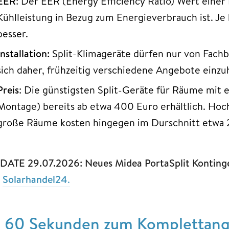
EER
: Der EER (Energy Efficiency Ratio) Wert einer 
Kühlleistung in Bezug zum Energieverbrauch ist. Je 
besser.
Installation:
Split-Klimageräte
dürfen nur von Fachb
sich daher, frühzeitig verschiedene Angebote einzu
Preis
: Die günstigsten Split-Geräte für Räume mit
Montage) bereits ab etwa 400 Euro erhältlich. Hoc
große Räume kosten hingegen im Durschnitt etwa 
DATE 29.07.2026: Neues Midea PortaSplit Kontingen
i
Solarhandel24
.
n 60 Sekunden zum Komplettange