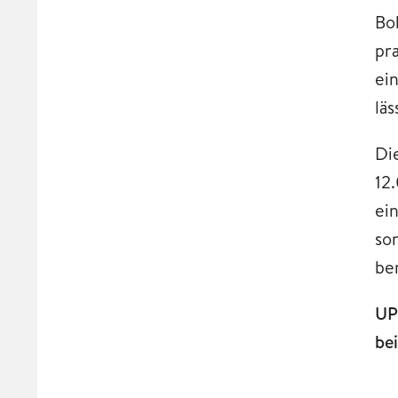
Bo
pr
ei
läs
Di
12
ei
so
be
UP
be