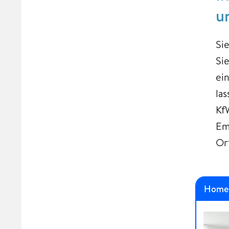
u
Si
Si
ei
la
Kf
Em
Or
Home 