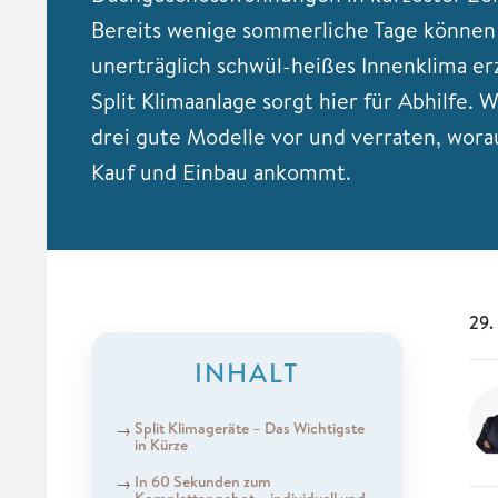
Bereits wenige sommerliche Tage können
unerträglich schwül-heißes Innenklima er
Split Klimaanlage sorgt hier für Abhilfe. W
drei gute Modelle vor und verraten, wora
Kauf und Einbau ankommt.
29.
INHALT
Split Klimageräte – Das Wichtigste
in Kürze
In 60 Sekunden zum
Komplettangebot – individuell und