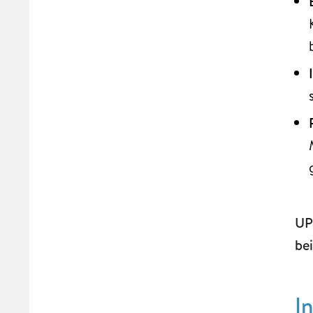
UP
be
I