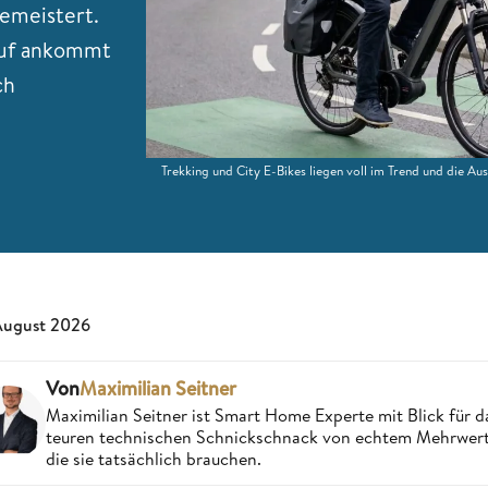
emeistert.
auf ankommt
ch
Trekking und City E-Bikes liegen voll im Trend und die Au
August 2026
Von
Maximilian Seitner
Maximilian Seitner ist Smart Home Experte mit Blick für da
teuren technischen Schnickschnack von echtem Mehrwert,
die sie tatsächlich brauchen.