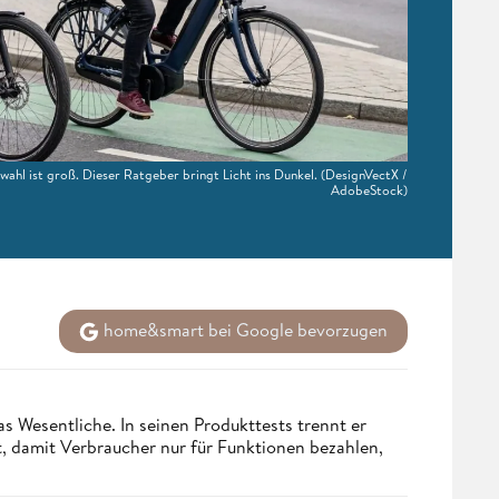
swahl ist groß. Dieser Ratgeber bringt Licht ins Dunkel.
(DesignVectX /
AdobeStock)
home&smart bei Google bevorzugen
s Wesentliche. In seinen Produkttests trennt er
 damit Verbraucher nur für Funktionen bezahlen,