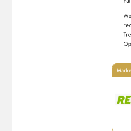
Fa
We
re
Tr
Op
Marke