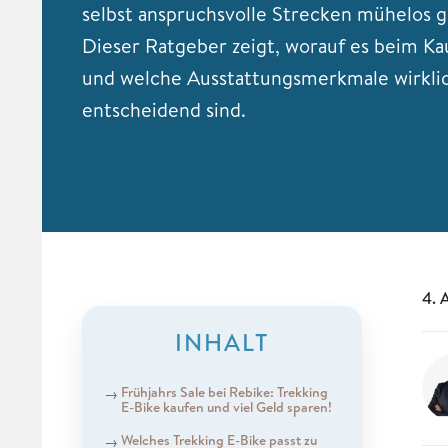
selbst anspruchsvolle Strecken mühelos g
Dieser Ratgeber zeigt, worauf es beim K
und welche Ausstattungsmerkmale wirkli
entscheidend sind.
4. 
INHALT
Frühjahrs Sale bei Rebike: Trekking
E-Bike kaufen und viel Geld sparen!
Welches Trekking E-Bike passt zu