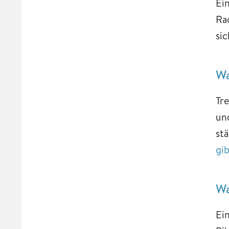
Ei
Ra
si
Wa
Tr
un
st
gi
Wa
Ei