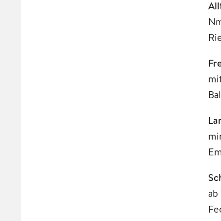
Al
Nm
Ri
Fr
mi
Ba
La
mi
Em
Sc
ab
Fe