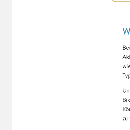
W
Be
Ak
wi
Ty
Um
Bi
Kö
zu 