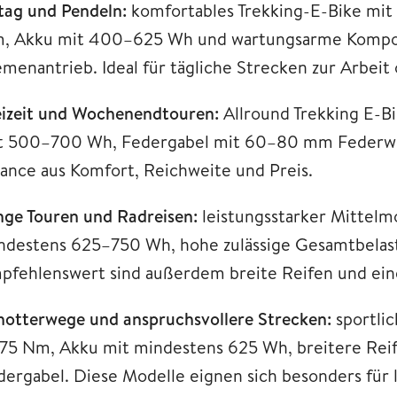
ltag und Pendeln:
komfortables Trekking-E-Bike mit 
, Akku mit 400–625 Wh und wartungsarme Kompo
emenantrieb. Ideal für tägliche Strecken zur Arbeit 
eizeit und Wochenendtouren:
Allround Trekking E-B
t 500–700 Wh, Federgabel mit 60–80 mm Federwe
lance aus Komfort, Reichweite und Preis.
nge Touren und Radreisen:
leistungsstarker Mittel
ndestens 625–750 Wh, hohe zulässige Gesamtbela
pfehlenswert sind außerdem breite Reifen und ein
hotterwege und anspruchsvollere Strecken:
sportli
 75 Nm, Akku mit mindestens 625 Wh, breitere Reif
dergabel. Diese Modelle eignen sich besonders für