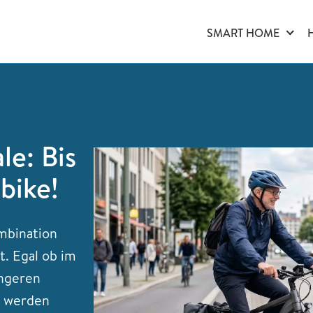
SMART HOME
le: Bis
bike!
ombination
t. Egal ob im
ängeren
g werden