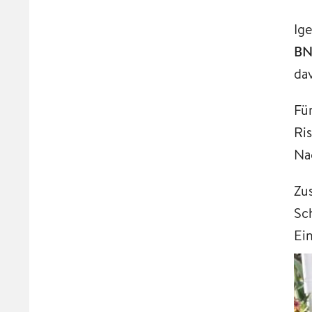
Ig
BN
dav
Fü
Ri
Na
Zu
Sc
Ei