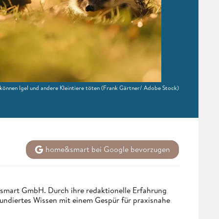
önnen Igel und andere Kleintiere töten
(Frank Gärtner/ Adobe Stock)
home&smart bei Google bevorzugen
ndsmart GmbH. Durch ihre redaktionelle Erfahrung
fundiertes Wissen mit einem Gespür für praxisnahe