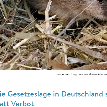
Besonders Jungtiere wie dieses könn
ie Gesetzeslage in Deutschland s
tatt Verbot