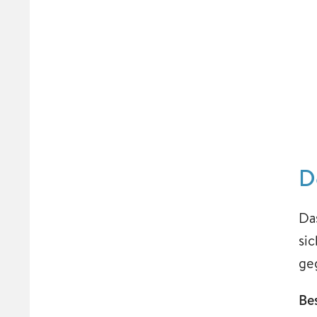
D
Das
si
ge
Be