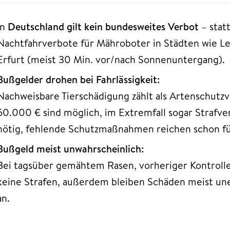
In
Deutschland gilt kein bundesweites Verbot
– statt
Nachtfahrverbote für Mähroboter in Städten wie Leip
Erfurt (meist 30 Min. vor/nach Sonnenuntergang).
Bußgelder drohen bei Fahrlässigkeit:
Nachweisbare Tierschädigung zählt als Artenschutzv
50.000 € sind möglich, im Extremfall sogar Strafver
nötig, fehlende Schutzmaßnahmen reichen schon fü
Bußgeld meist unwahrscheinlich:
Bei tagsüber gemähtem Rasen, vorheriger Kontrolle
keine Strafen, außerdem bleiben Schäden meist une
an.