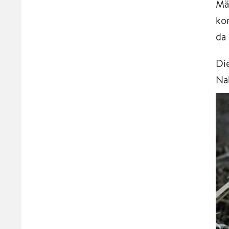
Mä
ko
da 
Di
Na