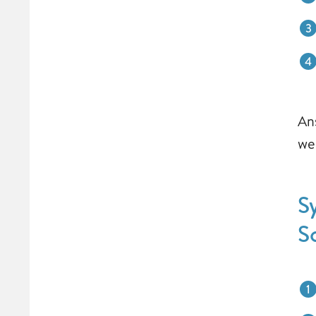
An
we
S
S