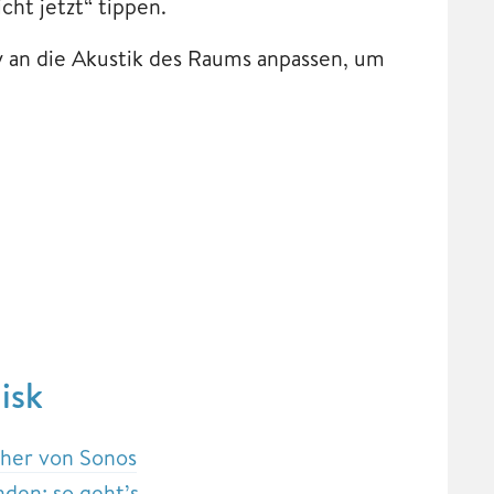
ht jetzt“ tippen.
y an die Akustik des Raums anpassen, um
isk
her von Sonos
den: so geht’s