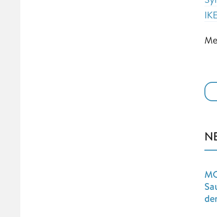
IK
Me
N
MO
Sa
de