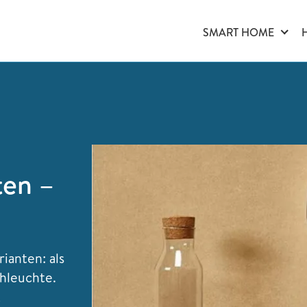
SMART HOME
ten –
ianten: als
chleuchte.
k