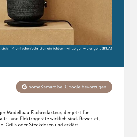
sich in 4 einfachen Schritten einrichten - wir zeigen wie es geht
(IKEA)
home&smart bei Google bevorzugen
r Modellbau-Fachredakteur, der jetzt für
ts- und Elektrogeräte wirklich sind. Bewertet,
, Grills oder Steckdosen und erklärt.