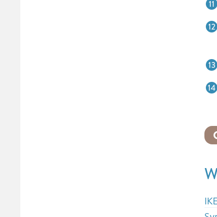
W
IK
Sy