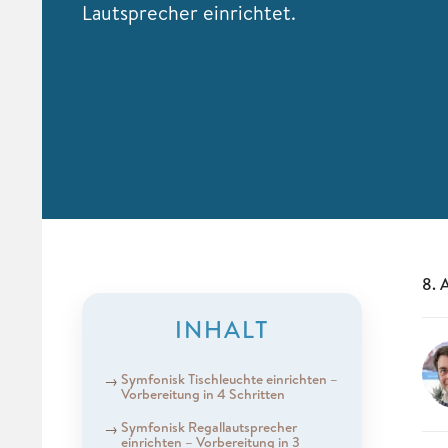
Lautsprecher einrichtet.
8. 
INHALT
Symfonisk Tischleuchte einrichten –
Vorbereitung in 4 Schritten
Symfonisk Regallautsprecher
einrichten – Vorbereitung in 3