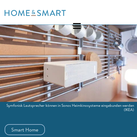
Skip
to
content
Symfonisk Lautsprecher können in Sonos Heimkinosysteme eingebunden werden
(IKEA)
Smart Home