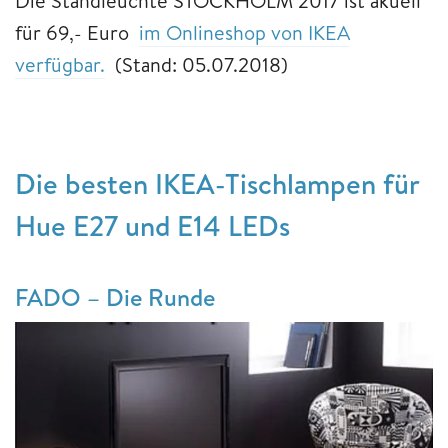
Die Standleuchte STOCKHOLM 2017 ist akuell
für 69,- Euro
im Onlineshop von IKEA
verfügbar.
(Stand: 05.07.2018)
Die besten IKEA-Tischlampen für
Hue E27 und E14 LEDs
FADO – Die Runde