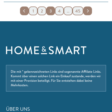
1
2
3
4
…
45
Die mit * gekennzeichneten Links sind sogenannte Affiliate Links.
Kommt über einen solchen Link ein Einkauf zustande, werden wir
mit einer Provision beteiligt. Für Sie entstehen dabei keine
Mehrkosten.
ÜBER UNS