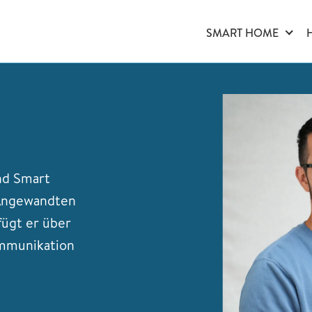
SMART HOME
und Smart
 Angewandten
ügt er über
ommunikation