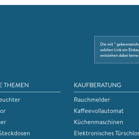
Die mit * gekennzeich
solchen Link ein Einkau
entstehen dabei keine
E THEMEN
KAUFBERATUNG
euchter
Rauchmelder
tor
Kaffeevollautomat
rer
Küchenmaschinen
teckdosen
Elektronisches Türschlo