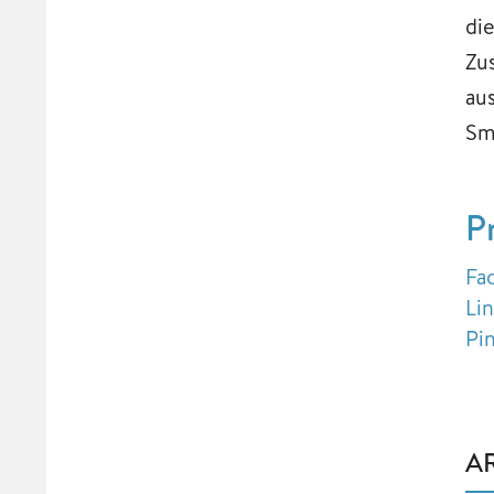
di
Zu
au
Sm
P
Fa
Li
Pi
A