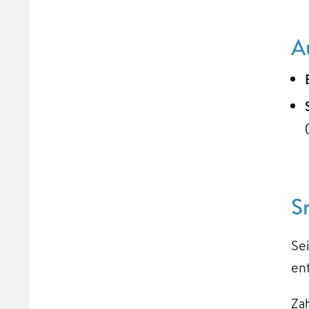
A
S
Se
en
Za