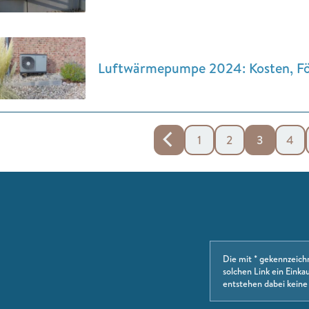
Luftwärmepumpe 2024: Kosten, Fö
1
2
3
4
Die mit * gekennzeich
solchen Link ein Einkau
entstehen dabei keine