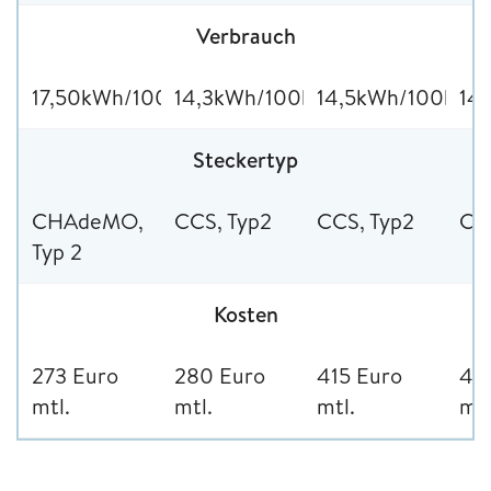
Verbrauch
17,50kWh/100km
14,3kWh/100km
14,5kWh/100km
14
Steckertyp
CHAdeMO,
CCS, Typ2
CCS, Typ2
CC
Typ 2
Kosten
273 Euro
280 Euro
415 Euro
42
mtl.
mtl.
mtl.
mtl