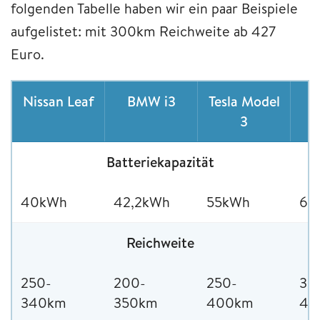
folgenden Tabelle haben wir ein paar Beispiele
aufgelistet: mit 300km Reichweite ab 427
Euro.
Nissan Leaf
BMW i3
Tesla Model
H
3
Batteriekapazität
40kWh
42,2kWh
55kWh
64
Reichweite
250-
200-
250-
30
340km
350km
400km
45