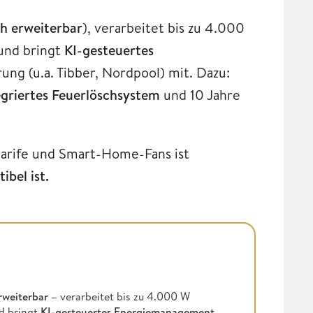
Wh erweiterbar
), verarbeitet bis zu 4.000
und bringt
KI-gesteuertes
ng (u.a. Tibber, Nordpool) mit. Dazu:
egriertes Feuerlöschsystem
und 10 Jahre
tarife und Smart-Home-Fans ist
bel ist.
rweiterbar –
verarbeitet bis zu 4.000 W
d bringt
KI-gesteuertes Energiemanagement