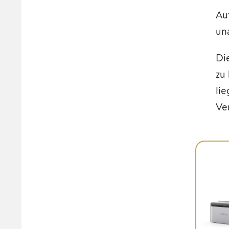
Au
un
Di
zu
li
Ve