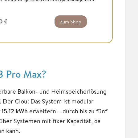
00
€
Zum Shop
 3 Pro Max?
lierbare Balkon- und Heimspeicherlösung
. Der Clou: Das System ist modular
 15,12 kWh
erweitern – durch bis zu fünf
nüber Systemen mit fixer Kapazität, da
en kann.