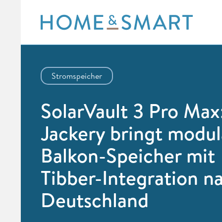
Skip
to
content
Stromspeicher
SolarVault 3 Pro Max
Jackery bringt modu
Balkon-Speicher mit
Tibber-Integration n
Deutschland