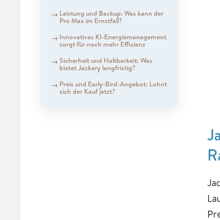
Leistung und Backup: Was kann der
Pro Max im Ernstfall?
Innovatives KI-Energiemanagement
sorgt für noch mehr Effizienz
Sicherheit und Haltbarkeit: Was
bietet Jackery langfristig?
Preis und Early-Bird-Angebot: Lohnt
sich der Kauf jetzt?
J
R
Ja
La
Pre