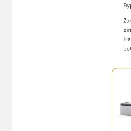
By
Zu
ei
Ha
be