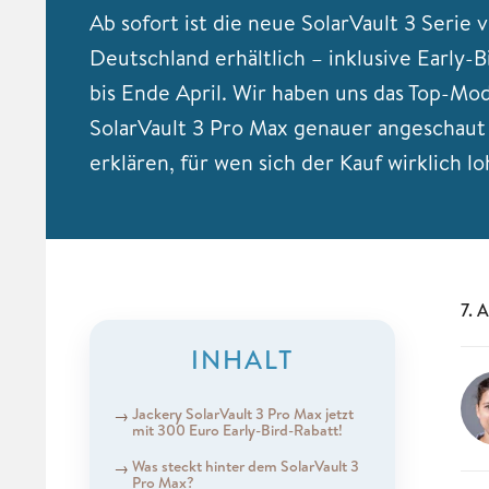
Ab sofort ist die neue SolarVault 3 Serie 
Deutschland erhältlich – inklusive Early-
bis Ende April. Wir haben uns das Top-Mod
SolarVault 3 Pro Max genauer angeschaut
erklären, für wen sich der Kauf wirklich lo
7. 
INHALT
Jackery SolarVault 3 Pro Max jetzt
mit 300 Euro Early-Bird-Rabatt!
Was steckt hinter dem SolarVault 3
Pro Max?