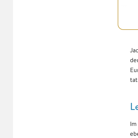
Ja
de
Eu
ta
L
Im
ebe