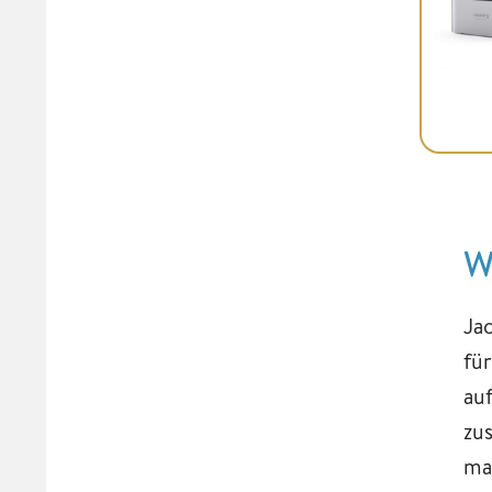
W
Ja
fü
au
zu
ma