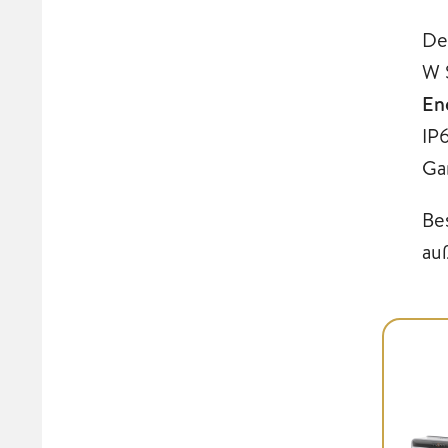
De
W 
En
IP
Ga
Be
au