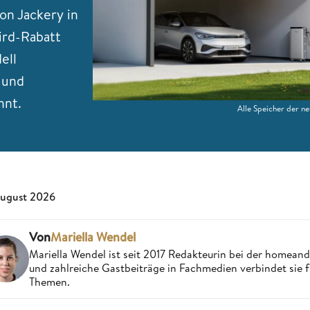
von Jackery in
Bird-Rabatt
ell
 und
hnt.
Alle Speicher der ne
August 2026
Von
Mariella Wendel
Mariella Wendel ist seit 2017 Redakteurin bei der homea
und zahlreiche Gastbeiträge in Fachmedien verbindet sie 
Themen.