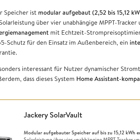
r Speicher ist
modular aufgebaut (2,52 bis 15,12 k
Solarleistung über vier unabhängige MPPT-Tracker 
ergiemanagement
mit Echtzeit-Strompreisoptimieru
65-Schutz für den Einsatz im Außenbereich, ein
int
rantie.
sonders interessant für Nutzer dynamischer Strom
ßerdem, dass dieses System
Home Assistant-kompati
Jackery SolarVault
Modular aufgebauter Speicher auf bis zu
15,12 kWh e
Solarleistung über vier unabhängige MPPT-Tracker un