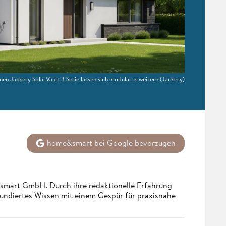
uen Jackery SolarVault 3 Serie lassen sich modular erweitern
(Jackery)
home&smart bei Google bevorzugen
ndsmart GmbH. Durch ihre redaktionelle Erfahrung
fundiertes Wissen mit einem Gespür für praxisnahe