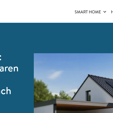
SMART HOME
:
laren
ach